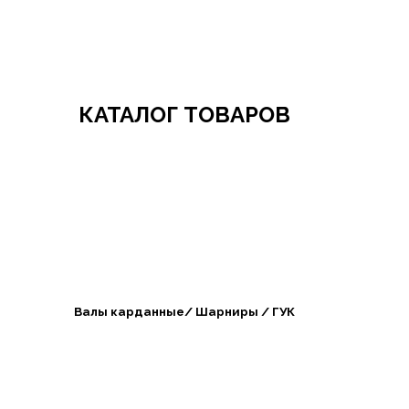
Добро пожаловать в СибАгроБизнес
КАТАЛОГ ТОВАРОВ
Валы карданные/ Шарниры / ГУК