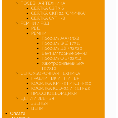
ПОСЕВНАЯ ТЕХНИКА
СЕЯЛКА СЗП 3,6
СЕЯЛКА СКП 2,1 “ОМИЧКА”
СЕЯЛКА СУПН-8
РЕМНИ / РВД
РВД
РЕМНИ
Профиль А(А) 13Х8
Профиль В(Б) 17Х11
Профиль Д(Г) 32Х20
Вентиляторные ремни
Профиль С(В) 22Х14
Узкопрофильный SPA
12,7Х10
СЕНОУБОРОЧНАЯ ТЕХНИКА
ГРАБЛИ ГВК / ГП / ГВР
КОСИЛКА КРН-2,1 / КДН-210
КОСИЛКА КСФ-2,1 / КДП-4,0
ПРЕССПОДБОРЩИКИ
ЦЕПИ / ЗВЕНЬЯ
ЗВЕНЬЯ
ЦЕПИ
Оплата