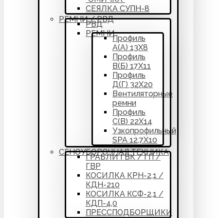
СЕЯЛКА СУПН-8
РЕМНИ / РВД
РВД
РЕМНИ
Профиль
А(А) 13Х8
Профиль
В(Б) 17Х11
Профиль
Д(Г) 32Х20
Вентиляторные
ремни
Профиль
С(В) 22Х14
Узкопрофильный
SPA 12,7Х10
СЕНОУБОРОЧНАЯ ТЕХНИКА
ГРАБЛИ ГВК / ГП /
ГВР
КОСИЛКА КРН-2,1 /
КДН-210
КОСИЛКА КСФ-2,1 /
КДП-4,0
ПРЕССПОДБОРЩИКИ