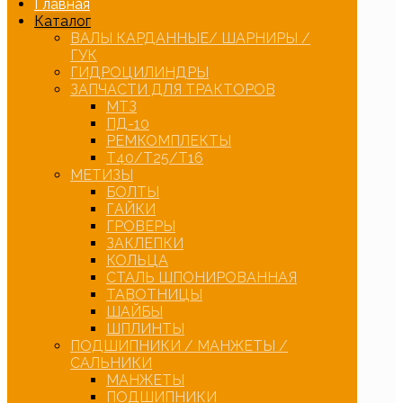
Главная
Каталог
ВАЛЫ КАРДАННЫЕ/ ШАРНИРЫ /
ГУК
ГИДРОЦИЛИНДРЫ
ЗАПЧАСТИ ДЛЯ ТРАКТОРОВ
МТЗ
ПД-10
РЕМКОМПЛЕКТЫ
Т40/Т25/Т16
МЕТИЗЫ
БОЛТЫ
ГАЙКИ
ГРОВЕРЫ
ЗАКЛЕПКИ
КОЛЬЦА
СТАЛЬ ШПОНИРОВАННАЯ
ТАВОТНИЦЫ
ШАЙБЫ
ШПЛИНТЫ
ПОДШИПНИКИ / МАНЖЕТЫ /
САЛЬНИКИ
МАНЖЕТЫ
ПОДШИПНИКИ