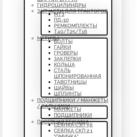
ГИДРОЦИЛИНДРЫ
ЗАПЧАСТИ ДЛЯ ТРАКТОРОВ
МТЗ
ПД-10
РЕМКОМПЛЕКТЫ
Т40/Т25/Т16
МЕТИЗЫ
БОЛТЫ
ГАЙКИ
ГРОВЕРЫ
ЗАКЛЕПКИ
КОЛЬЦА
СТАЛЬ
ШПОНИРОВАННАЯ
ТАВОТНИЦЫ
ШАЙБЫ
ШПЛИНТЫ
ПОДШИПНИКИ / МАНЖЕТЫ
/ САЛЬНИКИ
МАНЖЕТЫ
ПОДШИПНИКИ
ПОСЕВНАЯ ТЕХНИКА
СЕЯЛКА СЗП 3,6
СЕЯЛКА СКП 2,1
“ОМИЧКА”