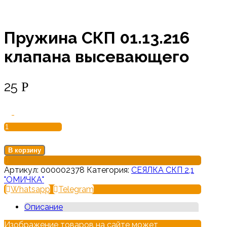
Пружина СКП 01.13.216
клапана высевающего
25
Р
Количество
-
товара
Пружина
СКП
01.13.216
В корзину
клапана
высевающего
Артикул:
000002378
Категория:
СЕЯЛКА СКП 2,1
"ОМИЧКА"
Whatsapp
Telegram
Описание
Изображение товаров на сайте может