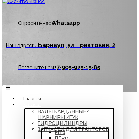
Whatsapp
Спросите нас
г. Барнаул, ул Трактовая, 2
Наш адрес
‪+7-905-925-15-85
Позвоните нам
Главная
Каталог
ВАЛЫ КАРДАННЫЕ/
ШАРНИРЫ /ГУК
ГИДРОЦИЛИНДРЫ
ЗАПЧАСТИ ДЛЯ ТРАКТОРОВ
МТЗ
ПД-10