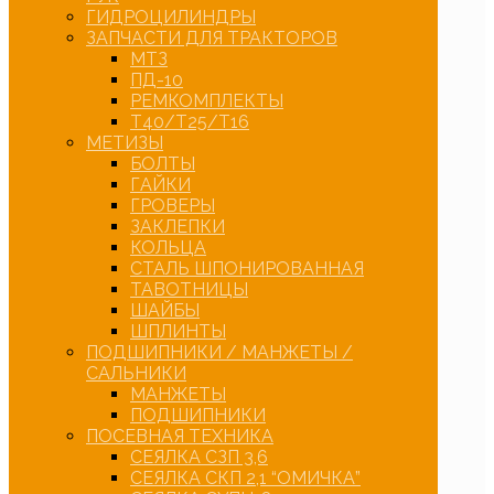
ГИДРОЦИЛИНДРЫ
ЗАПЧАСТИ ДЛЯ ТРАКТОРОВ
МТЗ
ПД-10
РЕМКОМПЛЕКТЫ
Т40/Т25/Т16
МЕТИЗЫ
БОЛТЫ
ГАЙКИ
ГРОВЕРЫ
ЗАКЛЕПКИ
КОЛЬЦА
СТАЛЬ ШПОНИРОВАННАЯ
ТАВОТНИЦЫ
ШАЙБЫ
ШПЛИНТЫ
ПОДШИПНИКИ / МАНЖЕТЫ /
САЛЬНИКИ
МАНЖЕТЫ
ПОДШИПНИКИ
ПОСЕВНАЯ ТЕХНИКА
СЕЯЛКА СЗП 3,6
СЕЯЛКА СКП 2,1 “ОМИЧКА”