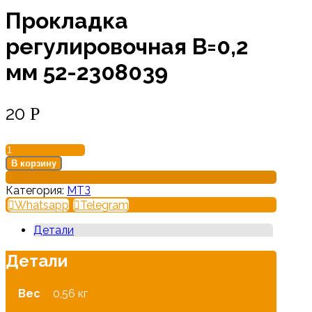
Прокладка
регулировочная В=0,2
мм 52-2308039
20
Р
Количество
товара
В корзину
Прокладка
регулировочная
Категория:
МТЗ
В=0,2
Whatsapp
Telegram
мм
52-
Детали
2308039
Детали
Вес
0,56 кг