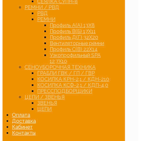
СЕЯЛКА СУПН-8
РЕМНИ / РВД
РВД
РЕМНИ
Профиль А(А) 13Х8
Профиль В(Б) 17Х11
Профиль Д(Г) 32Х20
Вентиляторные ремни
Профиль С(В) 22Х14
Узкопрофильный SPA
12,7Х10
СЕНОУБОРОЧНАЯ ТЕХНИКА
ГРАБЛИ ГВК / ГП / ГВР
КОСИЛКА КРН-2,1 / КДН-210
КОСИЛКА КСФ-2,1 / КДП-4,0
ПРЕССПОДБОРЩИКИ
ЦЕПИ / ЗВЕНЬЯ
ЗВЕНЬЯ
ЦЕПИ
Оплата
Доставка
Кабинет
Контакты