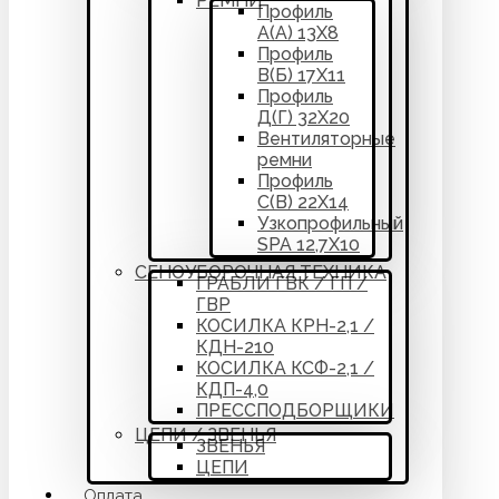
РЕМНИ
Профиль
А(А) 13Х8
Профиль
В(Б) 17Х11
Профиль
Д(Г) 32Х20
Вентиляторные
ремни
Профиль
С(В) 22Х14
Узкопрофильный
SPA 12,7Х10
СЕНОУБОРОЧНАЯ ТЕХНИКА
ГРАБЛИ ГВК / ГП /
ГВР
КОСИЛКА КРН-2,1 /
КДН-210
КОСИЛКА КСФ-2,1 /
КДП-4,0
ПРЕССПОДБОРЩИКИ
ЦЕПИ / ЗВЕНЬЯ
ЗВЕНЬЯ
ЦЕПИ
Оплата