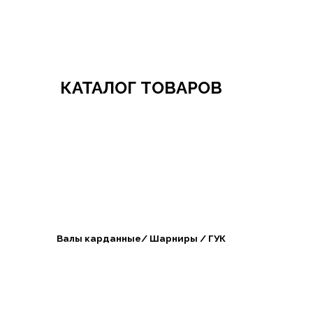
Добро пожаловать в СибАгроБизнес
КАТАЛОГ ТОВАРОВ
Валы карданные/ Шарниры / ГУК