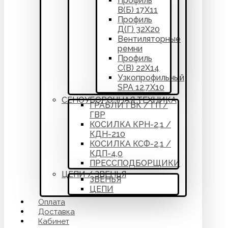
Профиль
В(Б) 17Х11
Профиль
Д(Г) 32Х20
Вентиляторные
ремни
Профиль
С(В) 22Х14
Узкопрофильный
SPA 12,7Х10
СЕНОУБОРОЧНАЯ ТЕХНИКА
ГРАБЛИ ГВК / ГП /
ГВР
КОСИЛКА КРН-2,1 /
КДН-210
КОСИЛКА КСФ-2,1 /
КДП-4,0
ПРЕССПОДБОРЩИКИ
ЦЕПИ / ЗВЕНЬЯ
ЗВЕНЬЯ
ЦЕПИ
Оплата
Доставка
Кабинет