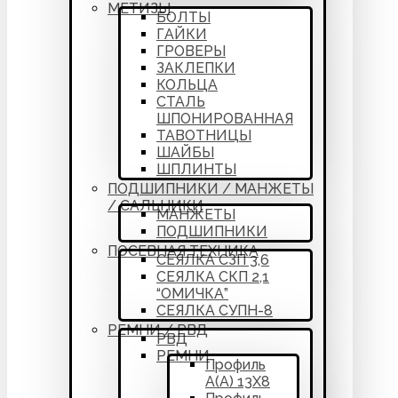
МЕТИЗЫ
БОЛТЫ
ГАЙКИ
ГРОВЕРЫ
ЗАКЛЕПКИ
КОЛЬЦА
СТАЛЬ
ШПОНИРОВАННАЯ
ТАВОТНИЦЫ
ШАЙБЫ
ШПЛИНТЫ
ПОДШИПНИКИ / МАНЖЕТЫ
/ САЛЬНИКИ
МАНЖЕТЫ
ПОДШИПНИКИ
ПОСЕВНАЯ ТЕХНИКА
СЕЯЛКА СЗП 3,6
СЕЯЛКА СКП 2,1
“ОМИЧКА”
СЕЯЛКА СУПН-8
РЕМНИ / РВД
РВД
РЕМНИ
Профиль
А(А) 13Х8