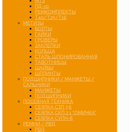
МТЗ
ПД-10
РЕМКОМПЛЕКТЫ
Т40/Т25/Т16
МЕТИЗЫ
БОЛТЫ
ГАЙКИ
ГРОВЕРЫ
ЗАКЛЕПКИ
КОЛЬЦА
СТАЛЬ ШПОНИРОВАННАЯ
ТАВОТНИЦЫ
ШАЙБЫ
ШПЛИНТЫ
ПОДШИПНИКИ / МАНЖЕТЫ /
САЛЬНИКИ
МАНЖЕТЫ
ПОДШИПНИКИ
ПОСЕВНАЯ ТЕХНИКА
СЕЯЛКА СЗП 3,6
СЕЯЛКА СКП 2,1 “ОМИЧКА”
СЕЯЛКА СУПН-8
РЕМНИ / РВД
РВД