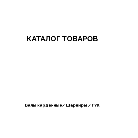
Добро пожаловать в СибАгроБизнес
КАТАЛОГ ТОВАРОВ
Валы карданные/ Шарниры / ГУК