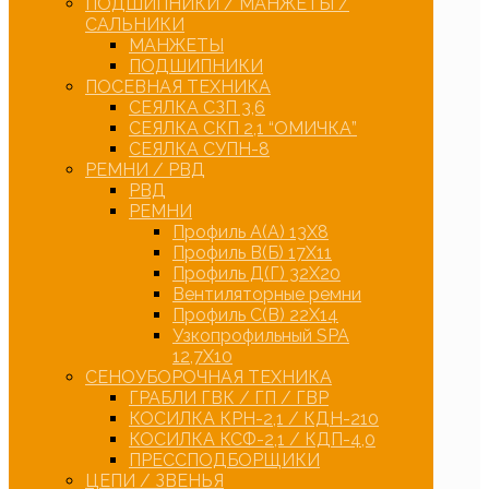
ПОДШИПНИКИ / МАНЖЕТЫ /
САЛЬНИКИ
МАНЖЕТЫ
ПОДШИПНИКИ
ПОСЕВНАЯ ТЕХНИКА
СЕЯЛКА СЗП 3,6
СЕЯЛКА СКП 2,1 “ОМИЧКА”
СЕЯЛКА СУПН-8
РЕМНИ / РВД
РВД
РЕМНИ
Профиль А(А) 13Х8
Профиль В(Б) 17Х11
Профиль Д(Г) 32Х20
Вентиляторные ремни
Профиль С(В) 22Х14
Узкопрофильный SPA
12,7Х10
СЕНОУБОРОЧНАЯ ТЕХНИКА
ГРАБЛИ ГВК / ГП / ГВР
КОСИЛКА КРН-2,1 / КДН-210
КОСИЛКА КСФ-2,1 / КДП-4,0
ПРЕССПОДБОРЩИКИ
ЦЕПИ / ЗВЕНЬЯ