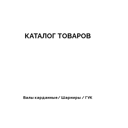
Добро пожаловать в СибАгроБизнес
КАТАЛОГ ТОВАРОВ
Валы карданные/ Шарниры / ГУК