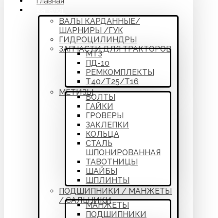
Главная
Каталог
ВАЛЫ КАРДАННЫЕ/
ШАРНИРЫ /ГУК
ГИДРОЦИЛИНДРЫ
ЗАПЧАСТИ ДЛЯ ТРАКТОРОВ
МТЗ
ПД-10
РЕМКОМПЛЕКТЫ
Т40/Т25/Т16
МЕТИЗЫ
БОЛТЫ
ГАЙКИ
ГРОВЕРЫ
ЗАКЛЕПКИ
КОЛЬЦА
СТАЛЬ
ШПОНИРОВАННАЯ
ТАВОТНИЦЫ
ШАЙБЫ
ШПЛИНТЫ
ПОДШИПНИКИ / МАНЖЕТЫ
/ САЛЬНИКИ
МАНЖЕТЫ
ПОДШИПНИКИ