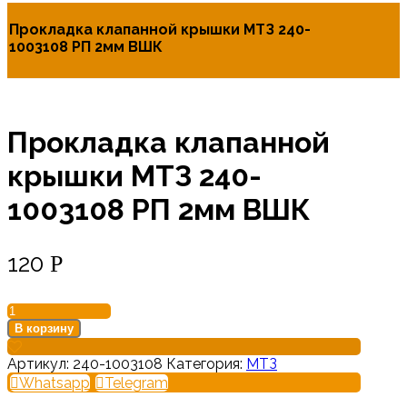
Прокладка клапанной крышки МТЗ 240-
1003108 РП 2мм ВШК
Прокладка клапанной
крышки МТЗ 240-
1003108 РП 2мм ВШК
120
Р
Количество
товара
В корзину
Прокладка
клапанной
Артикул:
240-1003108
Категория:
МТЗ
крышки
Whatsapp
Telegram
МТЗ