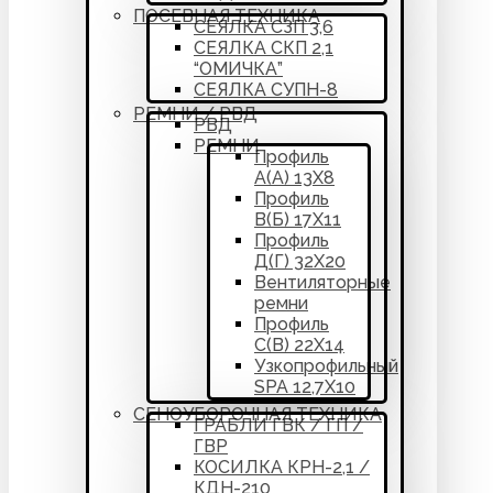
ПОСЕВНАЯ ТЕХНИКА
СЕЯЛКА СЗП 3,6
СЕЯЛКА СКП 2,1
“ОМИЧКА”
СЕЯЛКА СУПН-8
РЕМНИ / РВД
РВД
РЕМНИ
Профиль
А(А) 13Х8
Профиль
В(Б) 17Х11
Профиль
Д(Г) 32Х20
Вентиляторные
ремни
Профиль
С(В) 22Х14
Узкопрофильный
SPA 12,7Х10
СЕНОУБОРОЧНАЯ ТЕХНИКА
ГРАБЛИ ГВК / ГП /
ГВР
КОСИЛКА КРН-2,1 /
КДН-210