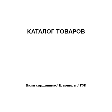
Добро пожаловать в СибАгроБизнес
КАТАЛОГ ТОВАРОВ
Валы карданные/ Шарниры / ГУК