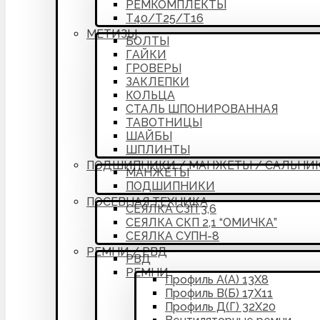
РЕМКОМПЛЕКТЫ
Т40/Т25/Т16
МЕТИЗЫ
БОЛТЫ
ГАЙКИ
ГРОВЕРЫ
ЗАКЛЕПКИ
КОЛЬЦА
СТАЛЬ ШПОНИРОВАННАЯ
ТАВОТНИЦЫ
ШАЙБЫ
ШПЛИНТЫ
ПОДШИПНИКИ / МАНЖЕТЫ / САЛЬНИ
МАНЖЕТЫ
ПОДШИПНИКИ
ПОСЕВНАЯ ТЕХНИКА
СЕЯЛКА СЗП 3,6
СЕЯЛКА СКП 2,1 “ОМИЧКА”
СЕЯЛКА СУПН-8
РЕМНИ / РВД
РВД
РЕМНИ
Профиль А(А) 13Х8
Профиль В(Б) 17Х11
Профиль Д(Г) 32Х20