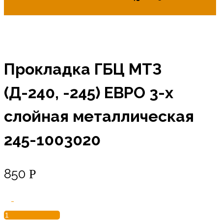
Прокладка ГБЦ МТЗ
(Д-240, -245) ЕВРО 3-х
слойная металлическая
245-1003020
850
Р
Количество
-
товара