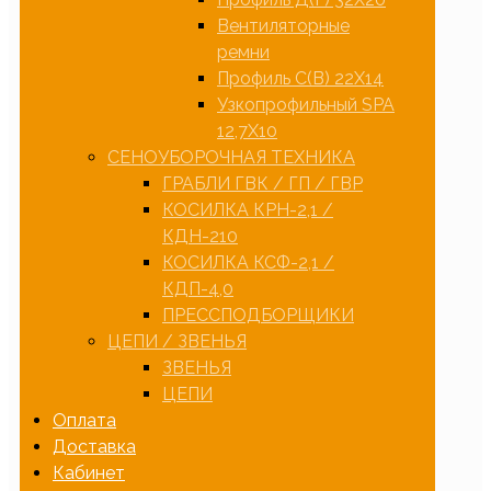
Вентиляторные
ремни
Профиль С(В) 22Х14
Узкопрофильный SPA
12,7Х10
СЕНОУБОРОЧНАЯ ТЕХНИКА
ГРАБЛИ ГВК / ГП / ГВР
КОСИЛКА КРН-2,1 /
КДН-210
КОСИЛКА КСФ-2,1 /
КДП-4,0
ПРЕССПОДБОРЩИКИ
ЦЕПИ / ЗВЕНЬЯ
ЗВЕНЬЯ
ЦЕПИ
Оплата
Доставка
Кабинет