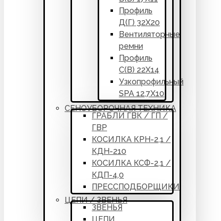
Профиль
Д(Г) 32Х20
Вентиляторные
ремни
Профиль
С(В) 22Х14
Узкопрофильный
SPA 12,7Х10
СЕНОУБОРОЧНАЯ ТЕХНИКА
ГРАБЛИ ГВК / ГП /
ГВР
КОСИЛКА КРН-2,1 /
КДН-210
КОСИЛКА КСФ-2,1 /
КДП-4,0
ПРЕССПОДБОРЩИКИ
ЦЕПИ / ЗВЕНЬЯ
ЗВЕНЬЯ
ЦЕПИ