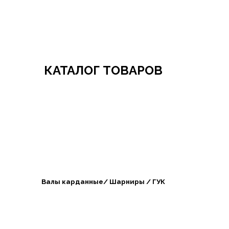
Добро пожаловать в СибАгроБизнес
КАТАЛОГ ТОВАРОВ
Валы карданные/ Шарниры / ГУК