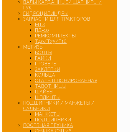
ВАЛЫ КАРДАННЫЕ/ ШАРНИРЫ /
ГУК
ГИДРОЦИЛИНДРЫ
ЗАПЧАСТИ ДЛЯ ТРАКТОРОВ
МТЗ
ПД-10
РЕМКОМПЛЕКТЫ
Т40/Т25/Т16
МЕТИЗЫ
БОЛТЫ
ГАЙКИ
ГРОВЕРЫ
ЗАКЛЕПКИ
КОЛЬЦА
СТАЛЬ ШПОНИРОВАННАЯ
ТАВОТНИЦЫ
ШАЙБЫ
ШПЛИНТЫ
ПОДШИПНИКИ / МАНЖЕТЫ /
САЛЬНИКИ
МАНЖЕТЫ
ПОДШИПНИКИ
ПОСЕВНАЯ ТЕХНИКА
СЕЯЛКА СЗП 3,6