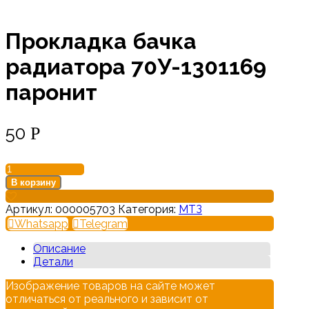
Прокладка бачка
радиатора 70У-1301169
паронит
50
Р
Количество
товара
В корзину
Прокладка
бачка
Артикул:
000005703
Категория:
МТЗ
радиатора
Whatsapp
Telegram
70У-1301169
паронит
Описание
Детали
Изображение товаров на сайте может
отличаться от реального и зависит от