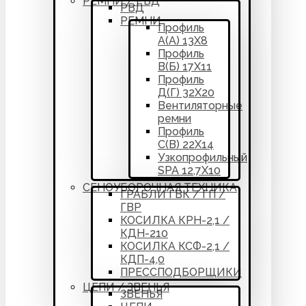
РЕМНИ / РВД
РВД
РЕМНИ
Профиль
А(А) 13Х8
Профиль
В(Б) 17Х11
Профиль
Д(Г) 32Х20
Вентиляторные
ремни
Профиль
С(В) 22Х14
Узкопрофильный
SPA 12,7Х10
СЕНОУБОРОЧНАЯ ТЕХНИКА
ГРАБЛИ ГВК / ГП /
ГВР
КОСИЛКА КРН-2,1 /
КДН-210
КОСИЛКА КСФ-2,1 /
КДП-4,0
ПРЕССПОДБОРЩИКИ
ЦЕПИ / ЗВЕНЬЯ
ЗВЕНЬЯ