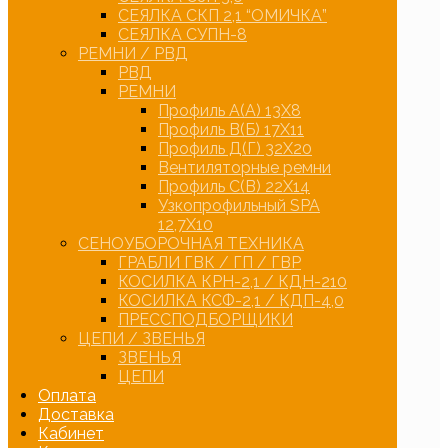
СЕЯЛКА СКП 2,1 “ОМИЧКА”
СЕЯЛКА СУПН-8
РЕМНИ / РВД
РВД
РЕМНИ
Профиль А(А) 13Х8
Профиль В(Б) 17Х11
Профиль Д(Г) 32Х20
Вентиляторные ремни
Профиль С(В) 22Х14
Узкопрофильный SPA
12,7Х10
СЕНОУБОРОЧНАЯ ТЕХНИКА
ГРАБЛИ ГВК / ГП / ГВР
КОСИЛКА КРН-2,1 / КДН-210
КОСИЛКА КСФ-2,1 / КДП-4,0
ПРЕССПОДБОРЩИКИ
ЦЕПИ / ЗВЕНЬЯ
ЗВЕНЬЯ
ЦЕПИ
Оплата
Доставка
Кабинет