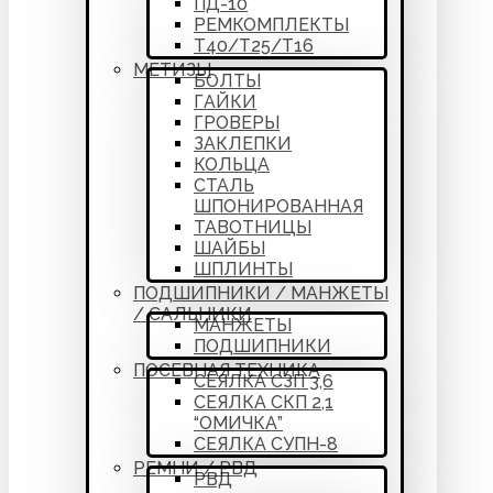
ПД-10
РЕМКОМПЛЕКТЫ
Т40/Т25/Т16
МЕТИЗЫ
БОЛТЫ
ГАЙКИ
ГРОВЕРЫ
ЗАКЛЕПКИ
КОЛЬЦА
СТАЛЬ
ШПОНИРОВАННАЯ
ТАВОТНИЦЫ
ШАЙБЫ
ШПЛИНТЫ
ПОДШИПНИКИ / МАНЖЕТЫ
/ САЛЬНИКИ
МАНЖЕТЫ
ПОДШИПНИКИ
ПОСЕВНАЯ ТЕХНИКА
СЕЯЛКА СЗП 3,6
СЕЯЛКА СКП 2,1
“ОМИЧКА”
СЕЯЛКА СУПН-8
РЕМНИ / РВД
РВД