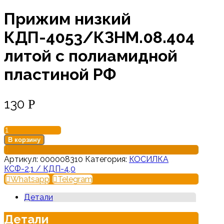
Прижим низкий
КДП-4053/КЗНМ.08.404
литой с полиамидной
пластиной РФ
130
Р
Количество
товара
В корзину
Прижим
низкий
Артикул:
000008310
Категория:
КОСИЛКА
КДП-4053/
КСФ-2,1 / КДП-4,0
КЗНМ.08.404
Whatsapp
Telegram
литой
с
Детали
полиамидной
пластиной
Детали