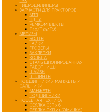
ГУК
ГИДРОЦИЛИНДРЫ
ЗАПЧАСТИ ДЛЯ ТРАКТОРОВ
МТЗ
ПД-10
РЕМКОМПЛЕКТЫ
Т40/Т25/Т16
МЕТИЗЫ
БОЛТЫ
ГАЙКИ
ГРОВЕРЫ
ЗАКЛЕПКИ
КОЛЬЦА
СТАЛЬ ШПОНИРОВАННАЯ
ТАВОТНИЦЫ
ШАЙБЫ
ШПЛИНТЫ
ПОДШИПНИКИ / МАНЖЕТЫ /
САЛЬНИКИ
МАНЖЕТЫ
ПОДШИПНИКИ
ПОСЕВНАЯ ТЕХНИКА
СЕЯЛКА СЗП 3,6
СЕЯЛКА СКП 2,1 “ОМИЧКА”