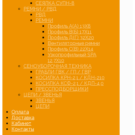
СЕЯЛКА СУПН-8
РЕМНИ / РВД
РВД
РЕМНИ
Профиль А(А) 13Х8
Профиль В(Б) 17Х11
Профиль Д(Г) 32Х20
Вентиляторные ремни
Профиль С(В) 22Х14
Узкопрофильный SPA
12,7Х10
СЕНОУБОРОЧНАЯ ТЕХНИКА
ГРАБЛИ ГВК / ГП / ГВР
КОСИЛКА КРН-2,1 / КДН-210
КОСИЛКА КСФ-2,1 / КДП-4,0
ПРЕССПОДБОРЩИКИ
ЦЕПИ / ЗВЕНЬЯ
ЗВЕНЬЯ
ЦЕПИ
Оплата
Доставка
Кабинет
Контакты