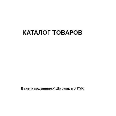
Добро пожаловать в СибАгроБизнес
КАТАЛОГ ТОВАРОВ
Валы карданные/ Шарниры / ГУК