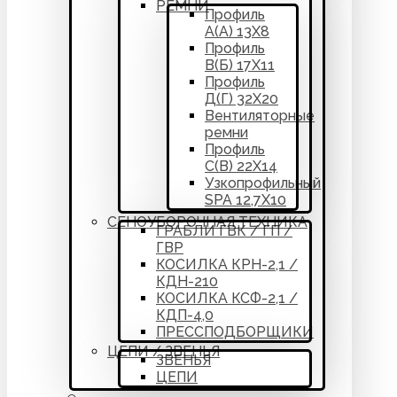
РЕМНИ
Профиль
А(А) 13Х8
Профиль
В(Б) 17Х11
Профиль
Д(Г) 32Х20
Вентиляторные
ремни
Профиль
С(В) 22Х14
Узкопрофильный
SPA 12,7Х10
СЕНОУБОРОЧНАЯ ТЕХНИКА
ГРАБЛИ ГВК / ГП /
ГВР
КОСИЛКА КРН-2,1 /
КДН-210
КОСИЛКА КСФ-2,1 /
КДП-4,0
ПРЕССПОДБОРЩИКИ
ЦЕПИ / ЗВЕНЬЯ
ЗВЕНЬЯ
ЦЕПИ