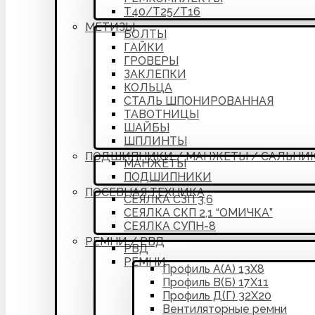
Т40/Т25/Т16
МЕТИЗЫ
БОЛТЫ
ГАЙКИ
ГРОВЕРЫ
ЗАКЛЕПКИ
КОЛЬЦА
СТАЛЬ ШПОНИРОВАННАЯ
ТАВОТНИЦЫ
ШАЙБЫ
ШПЛИНТЫ
ПОДШИПНИКИ / МАНЖЕТЫ / САЛЬНИ
МАНЖЕТЫ
ПОДШИПНИКИ
ПОСЕВНАЯ ТЕХНИКА
СЕЯЛКА СЗП 3,6
СЕЯЛКА СКП 2,1 “ОМИЧКА”
СЕЯЛКА СУПН-8
РЕМНИ / РВД
РВД
РЕМНИ
Профиль А(А) 13Х8
Профиль В(Б) 17Х11
Профиль Д(Г) 32Х20
Вентиляторные ремни