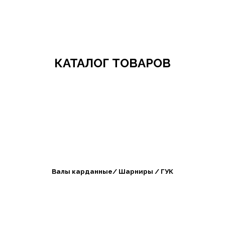
Добро пожаловать в СибАгроБизнес
КАТАЛОГ ТОВАРОВ
Валы карданные/ Шарниры / ГУК