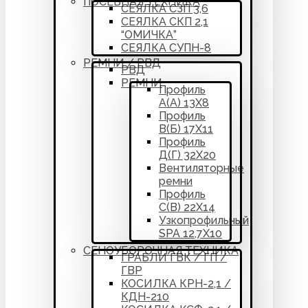
ПОСЕВНАЯ ТЕХНИКА
СЕЯЛКА СЗП 3,6
СЕЯЛКА СКП 2,1
“ОМИЧКА”
СЕЯЛКА СУПН-8
РЕМНИ / РВД
РВД
РЕМНИ
Профиль
А(А) 13Х8
Профиль
В(Б) 17Х11
Профиль
Д(Г) 32Х20
Вентиляторные
ремни
Профиль
С(В) 22Х14
Узкопрофильный
SPA 12,7Х10
СЕНОУБОРОЧНАЯ ТЕХНИКА
ГРАБЛИ ГВК / ГП /
ГВР
КОСИЛКА КРН-2,1 /
КДН-210