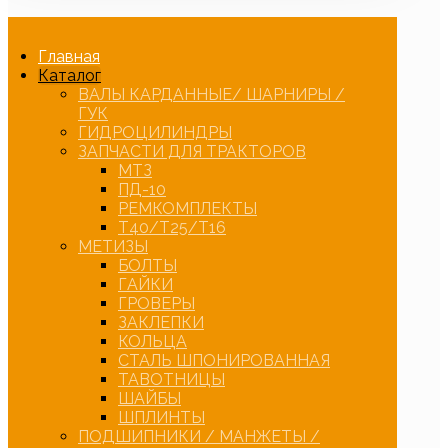
Главная
Каталог
ВАЛЫ КАРДАННЫЕ/ ШАРНИРЫ /
ГУК
ГИДРОЦИЛИНДРЫ
ЗАПЧАСТИ ДЛЯ ТРАКТОРОВ
МТЗ
ПД-10
РЕМКОМПЛЕКТЫ
Т40/Т25/Т16
МЕТИЗЫ
БОЛТЫ
ГАЙКИ
ГРОВЕРЫ
ЗАКЛЕПКИ
КОЛЬЦА
СТАЛЬ ШПОНИРОВАННАЯ
ТАВОТНИЦЫ
ШАЙБЫ
ШПЛИНТЫ
ПОДШИПНИКИ / МАНЖЕТЫ /