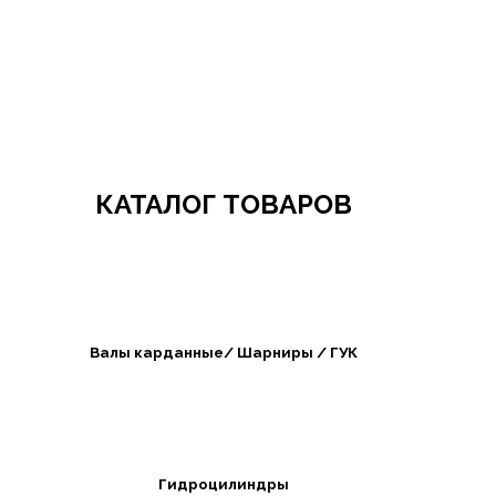
Добро пожаловать в СибАгроБизнес
КАТАЛОГ ТОВАРОВ
Валы карданные/ Шарниры / ГУК
Гидроцилиндры