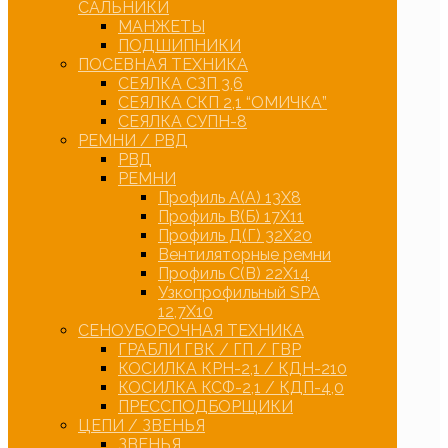
САЛЬНИКИ
МАНЖЕТЫ
ПОДШИПНИКИ
ПОСЕВНАЯ ТЕХНИКА
СЕЯЛКА СЗП 3,6
СЕЯЛКА СКП 2,1 “ОМИЧКА”
СЕЯЛКА СУПН-8
РЕМНИ / РВД
РВД
РЕМНИ
Профиль А(А) 13Х8
Профиль В(Б) 17Х11
Профиль Д(Г) 32Х20
Вентиляторные ремни
Профиль С(В) 22Х14
Узкопрофильный SPA
12,7Х10
СЕНОУБОРОЧНАЯ ТЕХНИКА
ГРАБЛИ ГВК / ГП / ГВР
КОСИЛКА КРН-2,1 / КДН-210
КОСИЛКА КСФ-2,1 / КДП-4,0
ПРЕССПОДБОРЩИКИ
ЦЕПИ / ЗВЕНЬЯ
ЗВЕНЬЯ