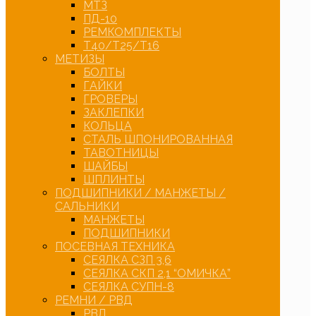
МТЗ
ПД-10
РЕМКОМПЛЕКТЫ
Т40/Т25/Т16
МЕТИЗЫ
БОЛТЫ
ГАЙКИ
ГРОВЕРЫ
ЗАКЛЕПКИ
КОЛЬЦА
СТАЛЬ ШПОНИРОВАННАЯ
ТАВОТНИЦЫ
ШАЙБЫ
ШПЛИНТЫ
ПОДШИПНИКИ / МАНЖЕТЫ /
САЛЬНИКИ
МАНЖЕТЫ
ПОДШИПНИКИ
ПОСЕВНАЯ ТЕХНИКА
СЕЯЛКА СЗП 3,6
СЕЯЛКА СКП 2,1 “ОМИЧКА”
СЕЯЛКА СУПН-8
РЕМНИ / РВД
РВД