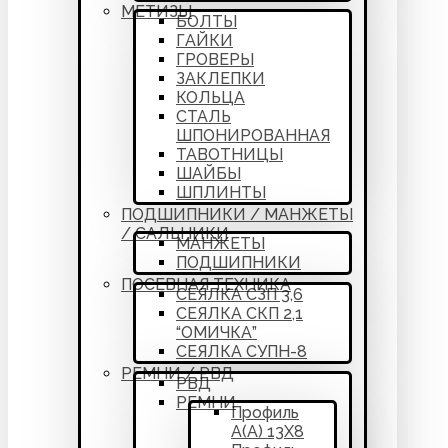
МЕТИЗЫ
БОЛТЫ
ГАЙКИ
ГРОВЕРЫ
ЗАКЛЕПКИ
КОЛЬЦА
СТАЛЬ
ШПОНИРОВАННАЯ
ТАВОТНИЦЫ
ШАЙБЫ
ШПЛИНТЫ
ПОДШИПНИКИ / МАНЖЕТЫ
/ САЛЬНИКИ
МАНЖЕТЫ
ПОДШИПНИКИ
ПОСЕВНАЯ ТЕХНИКА
СЕЯЛКА СЗП 3,6
СЕЯЛКА СКП 2,1
“ОМИЧКА”
СЕЯЛКА СУПН-8
РЕМНИ / РВД
РВД
РЕМНИ
Профиль
А(А) 13Х8