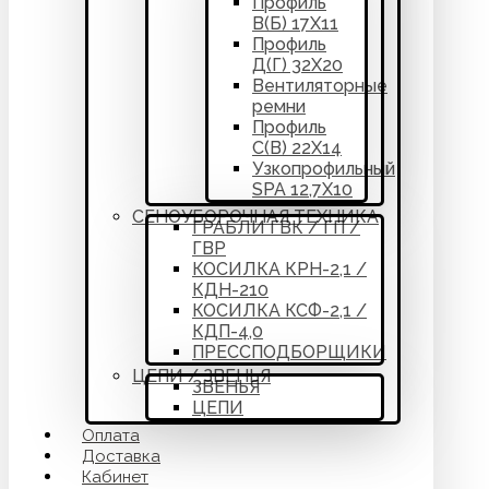
Профиль
В(Б) 17Х11
Профиль
Д(Г) 32Х20
Вентиляторные
ремни
Профиль
С(В) 22Х14
Узкопрофильный
SPA 12,7Х10
СЕНОУБОРОЧНАЯ ТЕХНИКА
ГРАБЛИ ГВК / ГП /
ГВР
КОСИЛКА КРН-2,1 /
КДН-210
КОСИЛКА КСФ-2,1 /
КДП-4,0
ПРЕССПОДБОРЩИКИ
ЦЕПИ / ЗВЕНЬЯ
ЗВЕНЬЯ
ЦЕПИ
Оплата
Доставка
Кабинет