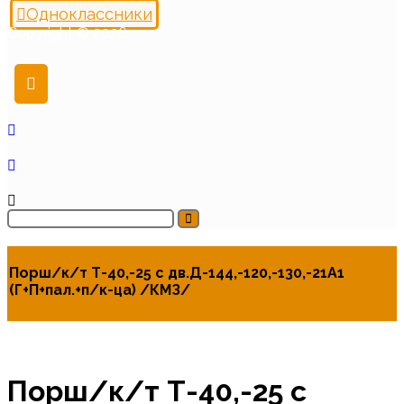
Одноклассники
Copyright © 2026
Порш/к/т Т-40,-25 с дв.Д-144,-120,-130,-21А1
(Г+П+пал.+п/к-ца) /КМЗ/
Порш/к/т Т-40,-25 с