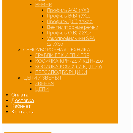
РЕМНИ
Профиль А(А) 13Х8
Профиль В(Б) 17Х11
Профиль Д(Г) 32Х20
Вентиляторные ремни
Профиль С(В) 22Х14
Узкопрофильный SPA
12,7Х10
СЕНОУБОРОЧНАЯ ТЕХНИКА
ГРАБЛИ ГВК / ГП / ГВР
КОСИЛКА КРН-2,1 / КДН-210
КОСИЛКА КСФ-2,1 / КДП-4,0
ПРЕССПОДБОРЩИКИ
ЦЕПИ / ЗВЕНЬЯ
ЗВЕНЬЯ
ЦЕПИ
Оплата
Доставка
Кабинет
Контакты