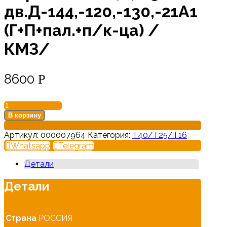
дв.Д-144,-120,-130,-21А1
(Г+П+пал.+п/к-ца) /
КМЗ/
8600
Р
Количество
товара
В корзину
Порш/
к/
Артикул:
000007964
Категория:
Т40/Т25/Т16
т
Whatsapp
Telegram
Т-40,-25
с
Детали
дв.Д-144,-120,-130,-21А1
(Г+П+пал.+п/
Детали
к-
ца)
/
Страна
РОССИЯ
КМЗ/