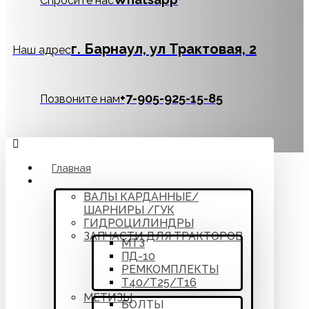
Спросите нас
г. Барнаул, ул Трактовая, 2
Наш адрес
‪+7-905-925-15-85
Позвоните нам
Главная
Каталог
ВАЛЫ КАРДАННЫЕ/
ШАРНИРЫ /ГУК
ГИДРОЦИЛИНДРЫ
ЗАПЧАСТИ ДЛЯ ТРАКТОРОВ
МТЗ
ПД-10
РЕМКОМПЛЕКТЫ
Т40/Т25/Т16
МЕТИЗЫ
БОЛТЫ