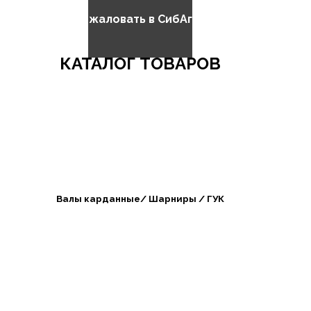
Добро пожаловать в СибАгроБизнес
КАТАЛОГ ТОВАРОВ
Валы карданные/ Шарниры / ГУК