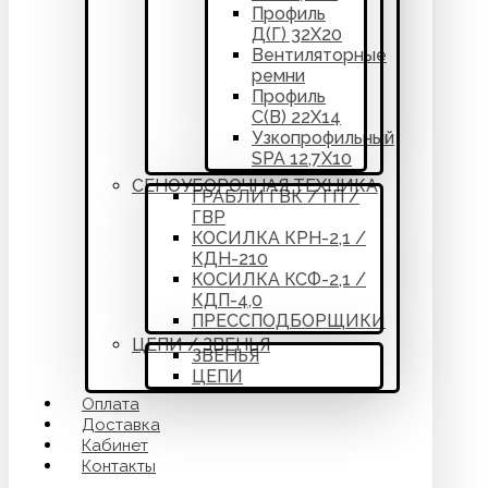
Профиль
Д(Г) 32Х20
Вентиляторные
ремни
Профиль
С(В) 22Х14
Узкопрофильный
SPA 12,7Х10
СЕНОУБОРОЧНАЯ ТЕХНИКА
ГРАБЛИ ГВК / ГП /
ГВР
КОСИЛКА КРН-2,1 /
КДН-210
КОСИЛКА КСФ-2,1 /
КДП-4,0
ПРЕССПОДБОРЩИКИ
ЦЕПИ / ЗВЕНЬЯ
ЗВЕНЬЯ
ЦЕПИ
Оплата
Доставка
Кабинет
Контакты