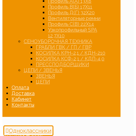
Профиль А(А) 13Х8
Профиль В(Б) 17Х11
Профиль Д(Г) 32Х20
Вентиляторные ремни
Профиль С(В) 22Х14
Узкопрофильный SPA
12,7Х10
СЕНОУБОРОЧНАЯ ТЕХНИКА
ГРАБЛИ ГВК / ГП / ГВР
КОСИЛКА КРН-2,1 / КДН-210
КОСИЛКА КСФ-2,1 / КДП-4,0
ПРЕССПОДБОРЩИКИ
ЦЕПИ / ЗВЕНЬЯ
ЗВЕНЬЯ
ЦЕПИ
Оплата
Доставка
Кабинет
Контакты
Одноклассники