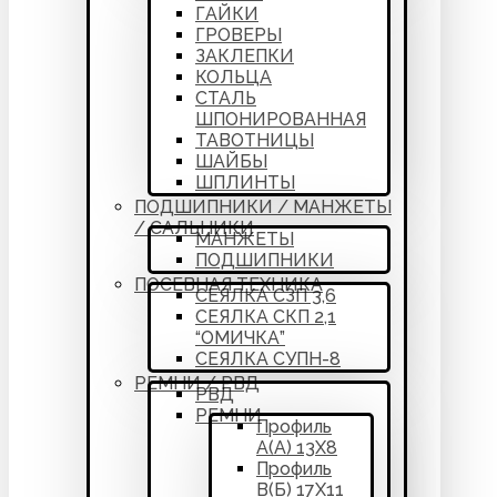
ГАЙКИ
ГРОВЕРЫ
ЗАКЛЕПКИ
КОЛЬЦА
СТАЛЬ
ШПОНИРОВАННАЯ
ТАВОТНИЦЫ
ШАЙБЫ
ШПЛИНТЫ
ПОДШИПНИКИ / МАНЖЕТЫ
/ САЛЬНИКИ
МАНЖЕТЫ
ПОДШИПНИКИ
ПОСЕВНАЯ ТЕХНИКА
СЕЯЛКА СЗП 3,6
СЕЯЛКА СКП 2,1
“ОМИЧКА”
СЕЯЛКА СУПН-8
РЕМНИ / РВД
РВД
РЕМНИ
Профиль
А(А) 13Х8
Профиль
В(Б) 17Х11