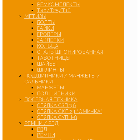
РЕМКОМПЛЕКТЫ
Т40/Т25/Т16
МЕТИЗЫ
БОЛТЫ
ГАЙКИ
ГРОВЕРЫ
ЗАКЛЕПКИ
КОЛЬЦА
СТАЛЬ ШПОНИРОВАННАЯ
ТАВОТНИЦЫ
ШАЙБЫ
ШПЛИНТЫ
ПОДШИПНИКИ / МАНЖЕТЫ /
САЛЬНИКИ
МАНЖЕТЫ
ПОДШИПНИКИ
ПОСЕВНАЯ ТЕХНИКА
СЕЯЛКА СЗП 3,6
СЕЯЛКА СКП 2,1 “ОМИЧКА”
СЕЯЛКА СУПН-8
РЕМНИ / РВД
РВД
РЕМНИ