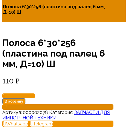
Полоса 6*30*256 (пластина под палец 6 мм,
Д=10) Ш
Полоса 6*30*256
(пластина под палец 6
мм, Д=10) Ш
110
Р
Количество
товара
В корзину
Полоса
6*30*256
Артикул:
000002078
Категория:
ЗАПЧАСТИ ДЛЯ
(пластина
ИМПОРТНОЙ ТЕХНИКИ
под
Whatsapp
Telegram
палец