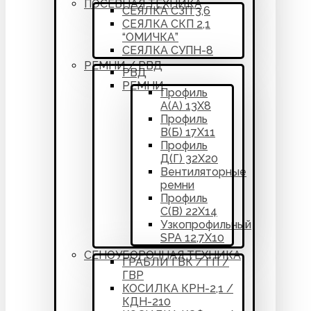
ПОСЕВНАЯ ТЕХНИКА
СЕЯЛКА СЗП 3,6
СЕЯЛКА СКП 2,1
“ОМИЧКА”
СЕЯЛКА СУПН-8
РЕМНИ / РВД
РВД
РЕМНИ
Профиль
А(А) 13Х8
Профиль
В(Б) 17Х11
Профиль
Д(Г) 32Х20
Вентиляторные
ремни
Профиль
С(В) 22Х14
Узкопрофильный
SPA 12,7Х10
СЕНОУБОРОЧНАЯ ТЕХНИКА
ГРАБЛИ ГВК / ГП /
ГВР
КОСИЛКА КРН-2,1 /
КДН-210