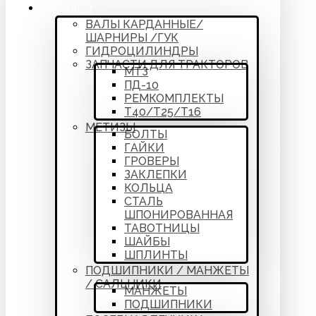
Каталог
ВАЛЫ КАРДАННЫЕ/
ШАРНИРЫ /ГУК
ГИДРОЦИЛИНДРЫ
ЗАПЧАСТИ ДЛЯ ТРАКТОРОВ
МТЗ
ПД-10
РЕМКОМПЛЕКТЫ
Т40/Т25/Т16
МЕТИЗЫ
БОЛТЫ
ГАЙКИ
ГРОВЕРЫ
ЗАКЛЕПКИ
КОЛЬЦА
СТАЛЬ
ШПОНИРОВАННАЯ
ТАВОТНИЦЫ
ШАЙБЫ
ШПЛИНТЫ
ПОДШИПНИКИ / МАНЖЕТЫ
/ САЛЬНИКИ
МАНЖЕТЫ
ПОДШИПНИКИ