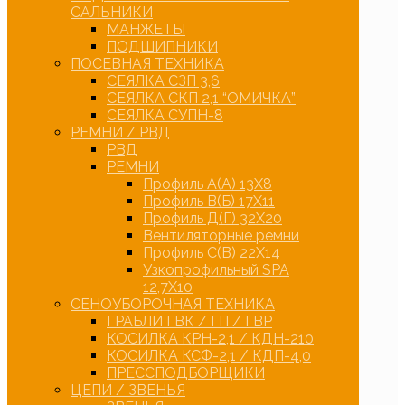
САЛЬНИКИ
МАНЖЕТЫ
ПОДШИПНИКИ
ПОСЕВНАЯ ТЕХНИКА
СЕЯЛКА СЗП 3,6
СЕЯЛКА СКП 2,1 “ОМИЧКА”
СЕЯЛКА СУПН-8
РЕМНИ / РВД
РВД
РЕМНИ
Профиль А(А) 13Х8
Профиль В(Б) 17Х11
Профиль Д(Г) 32Х20
Вентиляторные ремни
Профиль С(В) 22Х14
Узкопрофильный SPA
12,7Х10
СЕНОУБОРОЧНАЯ ТЕХНИКА
ГРАБЛИ ГВК / ГП / ГВР
КОСИЛКА КРН-2,1 / КДН-210
КОСИЛКА КСФ-2,1 / КДП-4,0
ПРЕССПОДБОРЩИКИ
ЦЕПИ / ЗВЕНЬЯ