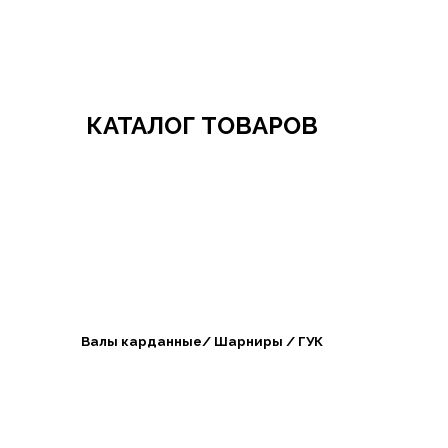
Добро пожаловать в СибАгроБизнес
КАТАЛОГ ТОВАРОВ
Валы карданные/ Шарниры / ГУК