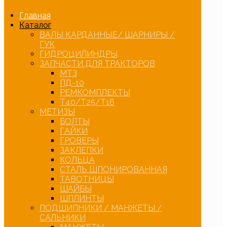
Главная
Каталог
ВАЛЫ КАРДАННЫЕ/ ШАРНИРЫ /
ГУК
ГИДРОЦИЛИНДРЫ
ЗАПЧАСТИ ДЛЯ ТРАКТОРОВ
МТЗ
ПД-10
РЕМКОМПЛЕКТЫ
Т40/Т25/Т16
МЕТИЗЫ
БОЛТЫ
ГАЙКИ
ГРОВЕРЫ
ЗАКЛЕПКИ
КОЛЬЦА
СТАЛЬ ШПОНИРОВАННАЯ
ТАВОТНИЦЫ
ШАЙБЫ
ШПЛИНТЫ
ПОДШИПНИКИ / МАНЖЕТЫ /
САЛЬНИКИ