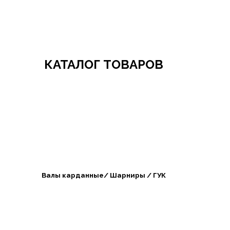
Добро пожаловать в СибАгроБизнес
КАТАЛОГ ТОВАРОВ
Валы карданные/ Шарниры / ГУК