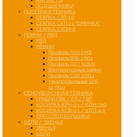
МАНЖЕТЫ
ПОДШИПНИКИ
ПОСЕВНАЯ ТЕХНИКА
СЕЯЛКА СЗП 3,6
СЕЯЛКА СКП 2,1 “ОМИЧКА”
СЕЯЛКА СУПН-8
РЕМНИ / РВД
РВД
РЕМНИ
Профиль А(А) 13Х8
Профиль В(Б) 17Х11
Профиль Д(Г) 32Х20
Вентиляторные ремни
Профиль С(В) 22Х14
Узкопрофильный SPA
12,7Х10
СЕНОУБОРОЧНАЯ ТЕХНИКА
ГРАБЛИ ГВК / ГП / ГВР
КОСИЛКА КРН-2,1 / КДН-210
КОСИЛКА КСФ-2,1 / КДП-4,0
ПРЕССПОДБОРЩИКИ
ЦЕПИ / ЗВЕНЬЯ
ЗВЕНЬЯ
ЦЕПИ