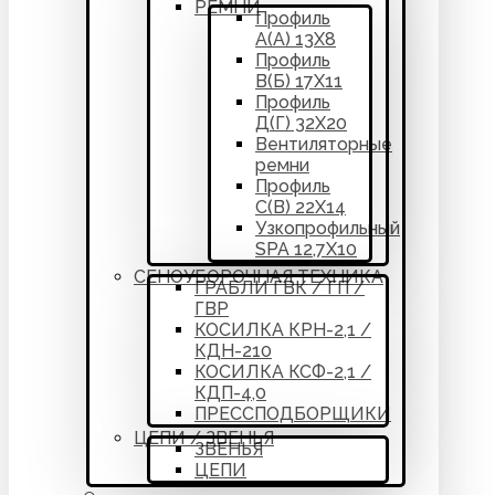
РЕМНИ
Профиль
А(А) 13Х8
Профиль
В(Б) 17Х11
Профиль
Д(Г) 32Х20
Вентиляторные
ремни
Профиль
С(В) 22Х14
Узкопрофильный
SPA 12,7Х10
СЕНОУБОРОЧНАЯ ТЕХНИКА
ГРАБЛИ ГВК / ГП /
ГВР
КОСИЛКА КРН-2,1 /
КДН-210
КОСИЛКА КСФ-2,1 /
КДП-4,0
ПРЕССПОДБОРЩИКИ
ЦЕПИ / ЗВЕНЬЯ
ЗВЕНЬЯ
ЦЕПИ