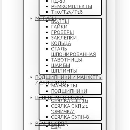
ПД-10
РЕМКОМПЛЕКТЫ
Т40/Т25/Т16
МЕТИЗЫ
БОЛТЫ
ГАЙКИ
ГРОВЕРЫ
ЗАКЛЕПКИ
КОЛЬЦА
СТАЛЬ
ШПОНИРОВАННАЯ
ТАВОТНИЦЫ
ШАЙБЫ
ШПЛИНТЫ
ПОДШИПНИКИ / МАНЖЕТЫ
/ САЛЬНИКИ
МАНЖЕТЫ
ПОДШИПНИКИ
ПОСЕВНАЯ ТЕХНИКА
СЕЯЛКА СЗП 3,6
СЕЯЛКА СКП 2,1
“ОМИЧКА”
СЕЯЛКА СУПН-8
РЕМНИ / РВД
РВД