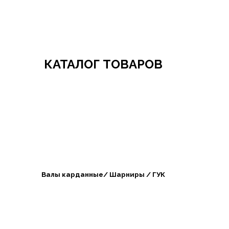
Добро пожаловать в СибАгроБизнес
КАТАЛОГ ТОВАРОВ
Валы карданные/ Шарниры / ГУК