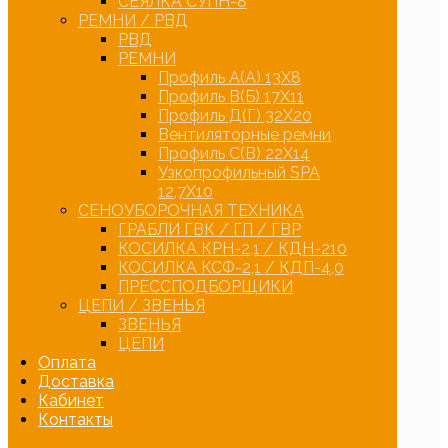
СЕЯЛКА СУПН-8
РЕМНИ / РВД
РВД
РЕМНИ
Профиль А(А) 13Х8
Профиль В(Б) 17Х11
Профиль Д(Г) 32Х20
Вентиляторные ремни
Профиль С(В) 22Х14
Узкопрофильный SPA
12,7Х10
СЕНОУБОРОЧНАЯ ТЕХНИКА
ГРАБЛИ ГВК / ГП / ГВР
КОСИЛКА КРН-2,1 / КДН-210
КОСИЛКА КСФ-2,1 / КДП-4,0
ПРЕССПОДБОРЩИКИ
ЦЕПИ / ЗВЕНЬЯ
ЗВЕНЬЯ
ЦЕПИ
Оплата
Доставка
Кабинет
Контакты