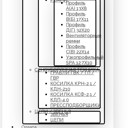
РЕМНИ
Профиль
А(А) 13Х8
Профиль
В(Б) 17Х11
Профиль
Д(Г) 32Х20
Вентиляторные
ремни
Профиль
С(В) 22Х14
Узкопрофильный
SPA 12,7Х10
СЕНОУБОРОЧНАЯ ТЕХНИКА
ГРАБЛИ ГВК / ГП /
ГВР
КОСИЛКА КРН-2,1 /
КДН-210
КОСИЛКА КСФ-2,1 /
КДП-4,0
ПРЕССПОДБОРЩИКИ
ЦЕПИ / ЗВЕНЬЯ
ЗВЕНЬЯ
ЦЕПИ
Оплата