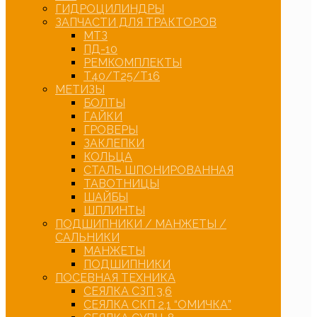
ГИДРОЦИЛИНДРЫ
ЗАПЧАСТИ ДЛЯ ТРАКТОРОВ
МТЗ
ПД-10
РЕМКОМПЛЕКТЫ
Т40/Т25/Т16
МЕТИЗЫ
БОЛТЫ
ГАЙКИ
ГРОВЕРЫ
ЗАКЛЕПКИ
КОЛЬЦА
СТАЛЬ ШПОНИРОВАННАЯ
ТАВОТНИЦЫ
ШАЙБЫ
ШПЛИНТЫ
ПОДШИПНИКИ / МАНЖЕТЫ /
САЛЬНИКИ
МАНЖЕТЫ
ПОДШИПНИКИ
ПОСЕВНАЯ ТЕХНИКА
СЕЯЛКА СЗП 3,6
СЕЯЛКА СКП 2,1 “ОМИЧКА”