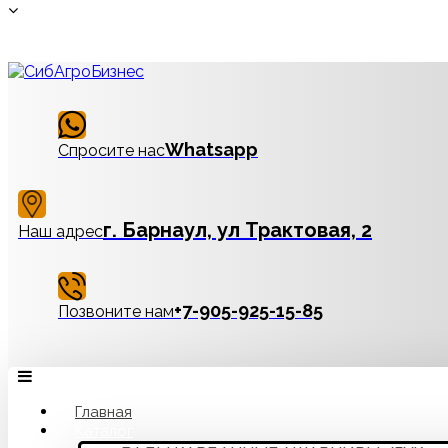
Whatsapp
Спросите нас
г. Барнаул, ул Трактовая, 2
Наш адрес
‪+7-905-925-15-85
Позвоните нам
Главная
Каталог