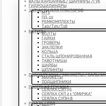
ВАЛЫ КАРДАННЫЕ/ ШАРНИРЫ /ГУК
ГИДРОЦИЛИНДРЫ
ЗАПЧАСТИ ДЛЯ ТРАКТОРОВ
МТЗ
ПД-10
РЕМКОМПЛЕКТЫ
Т40/Т25/Т16
МЕТИЗЫ
БОЛТЫ
ГАЙКИ
ГРОВЕРЫ
ЗАКЛЕПКИ
КОЛЬЦА
СТАЛЬ ШПОНИРОВАННАЯ
ТАВОТНИЦЫ
ШАЙБЫ
ШПЛИНТЫ
ПОДШИПНИКИ / МАНЖЕТЫ / САЛЬНИ
МАНЖЕТЫ
ПОДШИПНИКИ
ПОСЕВНАЯ ТЕХНИКА
СЕЯЛКА СЗП 3,6
СЕЯЛКА СКП 2,1 “ОМИЧКА”
СЕЯЛКА СУПН-8
РЕМНИ / РВД
РВД