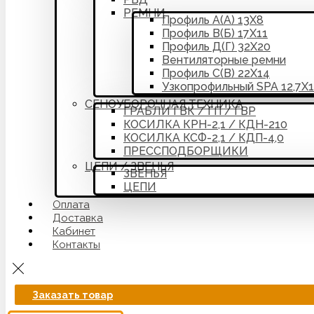
РЕМНИ
Профиль А(А) 13Х8
Профиль В(Б) 17Х11
Профиль Д(Г) 32Х20
Вентиляторные ремни
Профиль С(В) 22Х14
Узкопрофильный SPA 12,7Х
СЕНОУБОРОЧНАЯ ТЕХНИКА
ГРАБЛИ ГВК / ГП / ГВР
КОСИЛКА КРН-2,1 / КДН-210
КОСИЛКА КСФ-2,1 / КДП-4,0
ПРЕССПОДБОРЩИКИ
ЦЕПИ / ЗВЕНЬЯ
ЗВЕНЬЯ
ЦЕПИ
Оплата
Доставка
Кабинет
Контакты
Заказать товар