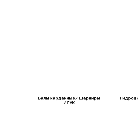
Валы карданные/ Шарниры
Гидроц
/ ГУК