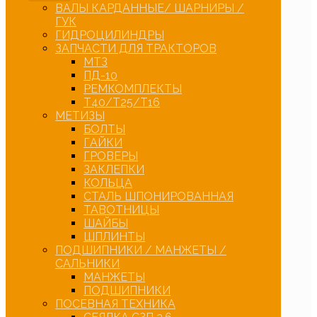
ВАЛЫ КАРДАННЫЕ/ ШАРНИРЫ /
ГУК
ГИДРОЦИЛИНДРЫ
ЗАПЧАСТИ ДЛЯ ТРАКТОРОВ
МТЗ
ПД-10
РЕМКОМПЛЕКТЫ
Т40/Т25/Т16
МЕТИЗЫ
БОЛТЫ
ГАЙКИ
ГРОВЕРЫ
ЗАКЛЕПКИ
КОЛЬЦА
СТАЛЬ ШПОНИРОВАННАЯ
ТАВОТНИЦЫ
ШАЙБЫ
ШПЛИНТЫ
ПОДШИПНИКИ / МАНЖЕТЫ /
САЛЬНИКИ
МАНЖЕТЫ
ПОДШИПНИКИ
ПОСЕВНАЯ ТЕХНИКА