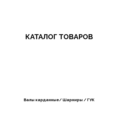
Добро пожаловать в СибАгроБизнес
КАТАЛОГ ТОВАРОВ
Валы карданные/ Шарниры / ГУК