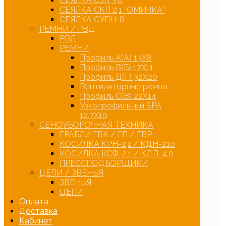
СЕЯЛКА СЗП 3,6
СЕЯЛКА СКП 2,1 “ОМИЧКА”
СЕЯЛКА СУПН-8
РЕМНИ / РВД
РВД
РЕМНИ
Профиль А(А) 13Х8
Профиль В(Б) 17Х11
Профиль Д(Г) 32Х20
Вентиляторные ремни
Профиль С(В) 22Х14
Узкопрофильный SPA
12,7Х10
СЕНОУБОРОЧНАЯ ТЕХНИКА
ГРАБЛИ ГВК / ГП / ГВР
КОСИЛКА КРН-2,1 / КДН-210
КОСИЛКА КСФ-2,1 / КДП-4,0
ПРЕССПОДБОРЩИКИ
ЦЕПИ / ЗВЕНЬЯ
ЗВЕНЬЯ
ЦЕПИ
Оплата
Доставка
Кабинет