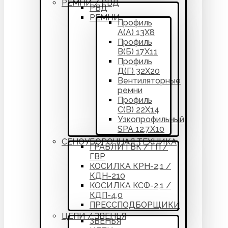
РЕМНИ / РВД
РВД
РЕМНИ
Профиль
А(А) 13Х8
Профиль
В(Б) 17Х11
Профиль
Д(Г) 32Х20
Вентиляторные
ремни
Профиль
С(В) 22Х14
Узкопрофильный
SPA 12,7Х10
СЕНОУБОРОЧНАЯ ТЕХНИКА
ГРАБЛИ ГВК / ГП /
ГВР
КОСИЛКА КРН-2,1 /
КДН-210
КОСИЛКА КСФ-2,1 /
КДП-4,0
ПРЕССПОДБОРЩИКИ
ЦЕПИ / ЗВЕНЬЯ
ЗВЕНЬЯ