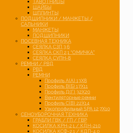
ТАВОТНИЦЫ
ШАЙБЫ
ШПЛИНТЫ
ПОДШИПНИКИ / МАНЖЕТЫ /
САЛЬНИКИ
МАНЖЕТЫ
ПОДШИПНИКИ
ПОСЕВНАЯ ТЕХНИКА
СЕЯЛКА СЗП 3,6
СЕЯЛКА СКП 2,1 “ОМИЧКА”
СЕЯЛКА СУПН-8
РЕМНИ / РВД
РВД
РЕМНИ
Профиль А(А) 13Х8
Профиль В(Б) 17Х11
Профиль Д(Г) 32Х20
Вентиляторные ремни
Профиль С(В) 22Х14
Узкопрофильный SPA 12,7Х10
СЕНОУБОРОЧНАЯ ТЕХНИКА
ГРАБЛИ ГВК / ГП / ГВР
КОСИЛКА КРН-2,1 / КДН-210
КОСИЛКА КСФ-2,1 / КДП-4,0