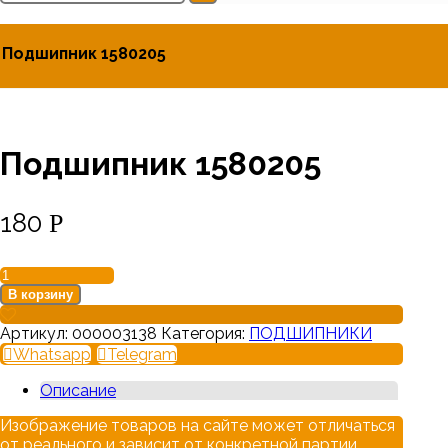
Подшипник 1580205
Подшипник 1580205
180
Р
Количество
товара
В корзину
Подшипник
1580205
Артикул:
000003138
Категория:
ПОДШИПНИКИ
Whatsapp
Telegram
Описание
Изображение товаров на сайте может отличаться
от реального и зависит от конкретной партии