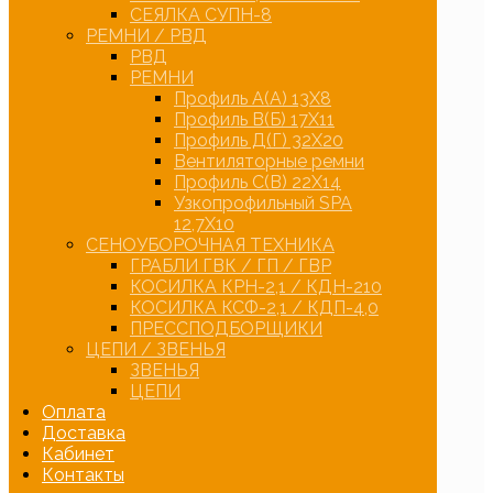
СЕЯЛКА СУПН-8
РЕМНИ / РВД
РВД
РЕМНИ
Профиль А(А) 13Х8
Профиль В(Б) 17Х11
Профиль Д(Г) 32Х20
Вентиляторные ремни
Профиль С(В) 22Х14
Узкопрофильный SPA
12,7Х10
СЕНОУБОРОЧНАЯ ТЕХНИКА
ГРАБЛИ ГВК / ГП / ГВР
КОСИЛКА КРН-2,1 / КДН-210
КОСИЛКА КСФ-2,1 / КДП-4,0
ПРЕССПОДБОРЩИКИ
ЦЕПИ / ЗВЕНЬЯ
ЗВЕНЬЯ
ЦЕПИ
Оплата
Доставка
Кабинет
Контакты