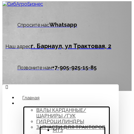
Whatsapp
Спросите нас
г. Барнаул, ул Трактовая, 2
Наш адрес
‪+7-905-925-15-85
Позвоните нам
Главная
Каталог
ВАЛЫ КАРДАННЫЕ/
ШАРНИРЫ /ГУК
ГИДРОЦИЛИНДРЫ
ЗАПЧАСТИ ДЛЯ ТРАКТОРОВ
МТЗ