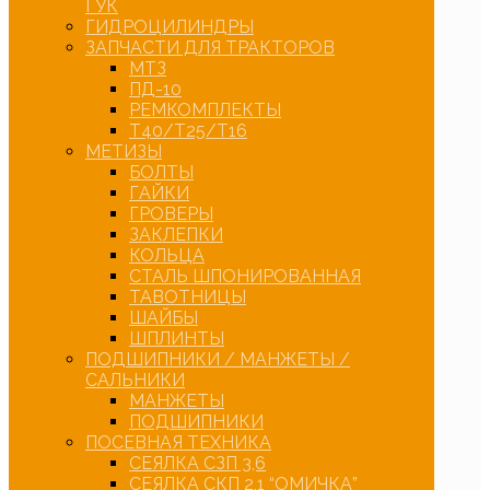
ГУК
ГИДРОЦИЛИНДРЫ
ЗАПЧАСТИ ДЛЯ ТРАКТОРОВ
МТЗ
ПД-10
РЕМКОМПЛЕКТЫ
Т40/Т25/Т16
МЕТИЗЫ
БОЛТЫ
ГАЙКИ
ГРОВЕРЫ
ЗАКЛЕПКИ
КОЛЬЦА
СТАЛЬ ШПОНИРОВАННАЯ
ТАВОТНИЦЫ
ШАЙБЫ
ШПЛИНТЫ
ПОДШИПНИКИ / МАНЖЕТЫ /
САЛЬНИКИ
МАНЖЕТЫ
ПОДШИПНИКИ
ПОСЕВНАЯ ТЕХНИКА
СЕЯЛКА СЗП 3,6
СЕЯЛКА СКП 2,1 “ОМИЧКА”