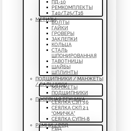
ПД-10
РЕМКОМПЛЕКТЫ
Т40/Т25/Т16
МЕТИЗЫ
БОЛТЫ
ГАЙКИ
ГРОВЕРЫ
ЗАКЛЕПКИ
КОЛЬЦА
СТАЛЬ
ШПОНИРОВАННАЯ
ТАВОТНИЦЫ
ШАЙБЫ
ШПЛИНТЫ
ПОДШИПНИКИ / МАНЖЕТЫ
/ САЛЬНИКИ
МАНЖЕТЫ
ПОДШИПНИКИ
ПОСЕВНАЯ ТЕХНИКА
СЕЯЛКА СЗП 3,6
СЕЯЛКА СКП 2,1
“ОМИЧКА”
СЕЯЛКА СУПН-8
РЕМНИ / РВД
РВД