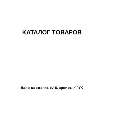
Добро пожаловать в СибАгроБизнес
КАТАЛОГ ТОВАРОВ
Валы карданные/ Шарниры / ГУК