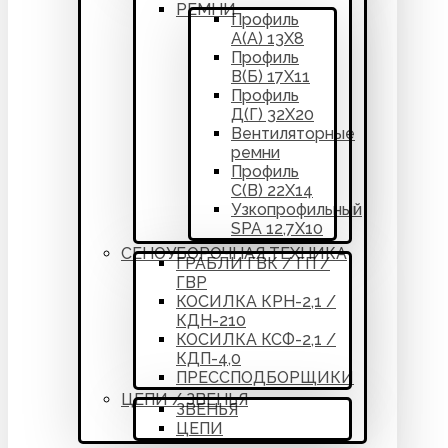
РЕМНИ
Профиль
А(А) 13Х8
Профиль
В(Б) 17Х11
Профиль
Д(Г) 32Х20
Вентиляторные
ремни
Профиль
С(В) 22Х14
Узкопрофильный
SPA 12,7Х10
СЕНОУБОРОЧНАЯ ТЕХНИКА
ГРАБЛИ ГВК / ГП /
ГВР
КОСИЛКА КРН-2,1 /
КДН-210
КОСИЛКА КСФ-2,1 /
КДП-4,0
ПРЕССПОДБОРЩИКИ
ЦЕПИ / ЗВЕНЬЯ
ЗВЕНЬЯ
ЦЕПИ