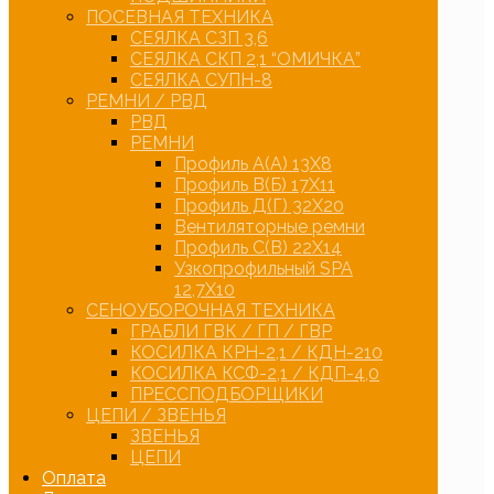
ПОСЕВНАЯ ТЕХНИКА
СЕЯЛКА СЗП 3,6
СЕЯЛКА СКП 2,1 “ОМИЧКА”
СЕЯЛКА СУПН-8
РЕМНИ / РВД
РВД
РЕМНИ
Профиль А(А) 13Х8
Профиль В(Б) 17Х11
Профиль Д(Г) 32Х20
Вентиляторные ремни
Профиль С(В) 22Х14
Узкопрофильный SPA
12,7Х10
СЕНОУБОРОЧНАЯ ТЕХНИКА
ГРАБЛИ ГВК / ГП / ГВР
КОСИЛКА КРН-2,1 / КДН-210
КОСИЛКА КСФ-2,1 / КДП-4,0
ПРЕССПОДБОРЩИКИ
ЦЕПИ / ЗВЕНЬЯ
ЗВЕНЬЯ
ЦЕПИ
Оплата