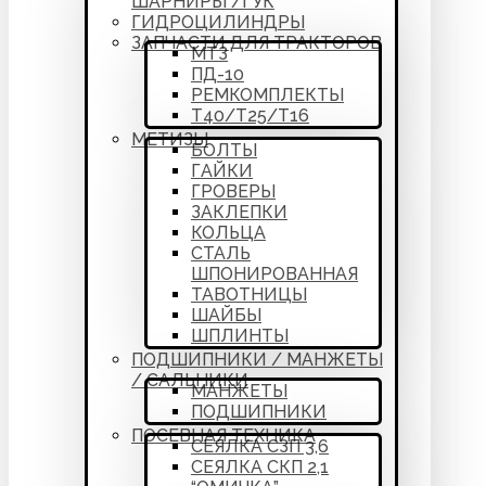
ШАРНИРЫ /ГУК
ГИДРОЦИЛИНДРЫ
ЗАПЧАСТИ ДЛЯ ТРАКТОРОВ
МТЗ
ПД-10
РЕМКОМПЛЕКТЫ
Т40/Т25/Т16
МЕТИЗЫ
БОЛТЫ
ГАЙКИ
ГРОВЕРЫ
ЗАКЛЕПКИ
КОЛЬЦА
СТАЛЬ
ШПОНИРОВАННАЯ
ТАВОТНИЦЫ
ШАЙБЫ
ШПЛИНТЫ
ПОДШИПНИКИ / МАНЖЕТЫ
/ САЛЬНИКИ
МАНЖЕТЫ
ПОДШИПНИКИ
ПОСЕВНАЯ ТЕХНИКА
СЕЯЛКА СЗП 3,6
СЕЯЛКА СКП 2,1