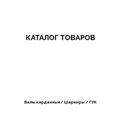
Добро пожаловать в СибАгроБизнес
КАТАЛОГ ТОВАРОВ
Валы карданные/ Шарниры / ГУК