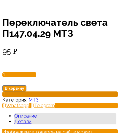
Переключатель света
П147.04.29 МТЗ
95
Р
Количество
-
товара
Переключатель
света
П147.04.29
В корзину
МТЗ
Категория:
МТЗ
Whatsapp
Telegram
Описание
Детали
Изображение товаров на сайте может