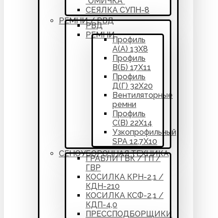
“ОМИЧКА”
СЕЯЛКА СУПН-8
РЕМНИ / РВД
РВД
РЕМНИ
Профиль
А(А) 13Х8
Профиль
В(Б) 17Х11
Профиль
Д(Г) 32Х20
Вентиляторные
ремни
Профиль
С(В) 22Х14
Узкопрофильный
SPA 12,7Х10
СЕНОУБОРОЧНАЯ ТЕХНИКА
ГРАБЛИ ГВК / ГП /
ГВР
КОСИЛКА КРН-2,1 /
КДН-210
КОСИЛКА КСФ-2,1 /
КДП-4,0
ПРЕССПОДБОРЩИКИ