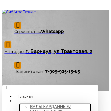
Whatsapp
Спросите нас
г. Барнаул, ул Трактовая, 2
Наш адрес
‪+7-905-925-15-85
Позвоните нам
Главная
Каталог
ВАЛЫ КАРДАННЫЕ/