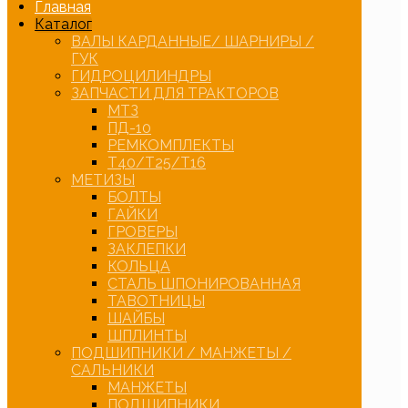
Главная
Каталог
ВАЛЫ КАРДАННЫЕ/ ШАРНИРЫ /
ГУК
ГИДРОЦИЛИНДРЫ
ЗАПЧАСТИ ДЛЯ ТРАКТОРОВ
МТЗ
ПД-10
РЕМКОМПЛЕКТЫ
Т40/Т25/Т16
МЕТИЗЫ
БОЛТЫ
ГАЙКИ
ГРОВЕРЫ
ЗАКЛЕПКИ
КОЛЬЦА
СТАЛЬ ШПОНИРОВАННАЯ
ТАВОТНИЦЫ
ШАЙБЫ
ШПЛИНТЫ
ПОДШИПНИКИ / МАНЖЕТЫ /
САЛЬНИКИ
МАНЖЕТЫ
ПОДШИПНИКИ