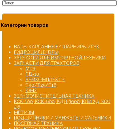
Категории товаров
ВАЛЫ КАРДАННЫЕ/ ШАРНИРЫ /ГУК
ГИДРОЦИЛИНДРЫ
ЗАПЧАСТИ ДЛЯ ИМПОРТНОЙ ТЕХНИКИ
ЗАПЧАСТИ ДЛЯ ТРАКТОРОВ
МТЗ
ПД-10
РЕМКОМПЛЕКТЫ
Т40/Т25/Т16
ЮМЗ
ЗЕРНООЧИСТИТЕЛЬНАЯ ТЕХНИКА
КСК-100, КСК-600, КДП-3000, КПИ 2,4, КСС
2,6
МЕТИЗЫ
ПОДШИПНИКИ / МАНЖЕТЫ / САЛЬНИКИ
ПОСЕВНАЯ ТЕХНИКА
ПОЧВООБРАБАТЫВАЮЩАЯ ТЕХНИКА