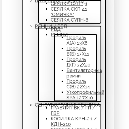
ПОСЕВНАЯ ТЕХНИКА
СЕЯЛКА СЗП 3,6
СЕЯЛКА СКП 2,1
“ОМИЧКА”
СЕЯЛКА СУПН-8
РЕМНИ / РВД
РВД
РЕМНИ
Профиль
А(А) 13Х8
Профиль
В(Б) 17Х11
Профиль
Д(Г) 32Х20
Вентиляторные
ремни
Профиль
С(В) 22Х14
Узкопрофильный
SPA 12,7Х10
СЕНОУБОРОЧНАЯ ТЕХНИКА
ГРАБЛИ ГВК / ГП /
ГВР
КОСИЛКА КРН-2,1 /
КДН-210