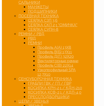
САЛЬНИКИ
МАНЖЕТЫ
ПОДШИПНИКИ
ПОСЕВНАЯ ТЕХНИКА
СЕЯЛКА СЗП 3,6
СЕЯЛКА СКП 2,1 “ОМИЧКА”
СЕЯЛКА СУПН-8
РЕМНИ / РВД
РВД
РЕМНИ
Профиль А(А) 13Х8
Профиль В(Б) 17Х11
Профиль Д(Г) 32Х20
Вентиляторные ремни
Профиль С(В) 22Х14
Узкопрофильный SPA
12,7Х10
СЕНОУБОРОЧНАЯ ТЕХНИКА
ГРАБЛИ ГВК / ГП / ГВР
КОСИЛКА КРН-2,1 / КДН-210
КОСИЛКА КСФ-2,1 / КДП-4,0
ПРЕССПОДБОРЩИКИ
ЦЕПИ / ЗВЕНЬЯ
ЗВЕНЬЯ