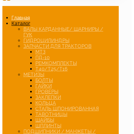
Главная
Каталог
ВАЛЫ КАРДАННЫЕ/ ШАРНИРЫ /
ГУК
ГИДРОЦИЛИНДРЫ
ЗАПЧАСТИ ДЛЯ ТРАКТОРОВ
МТЗ
ПД-10
РЕМКОМПЛЕКТЫ
Т40/Т25/Т16
МЕТИЗЫ
БОЛТЫ
ГАЙКИ
ГРОВЕРЫ
ЗАКЛЕПКИ
КОЛЬЦА
СТАЛЬ ШПОНИРОВАННАЯ
ТАВОТНИЦЫ
ШАЙБЫ
ШПЛИНТЫ
ПОДШИПНИКИ / МАНЖЕТЫ /