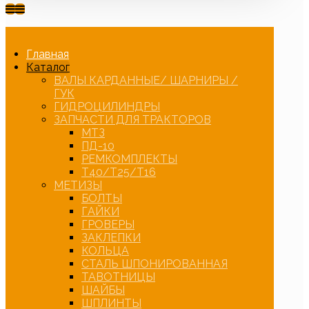
Главная
Каталог
ВАЛЫ КАРДАННЫЕ/ ШАРНИРЫ /
ГУК
ГИДРОЦИЛИНДРЫ
ЗАПЧАСТИ ДЛЯ ТРАКТОРОВ
МТЗ
ПД-10
РЕМКОМПЛЕКТЫ
Т40/Т25/Т16
МЕТИЗЫ
БОЛТЫ
ГАЙКИ
ГРОВЕРЫ
ЗАКЛЕПКИ
КОЛЬЦА
СТАЛЬ ШПОНИРОВАННАЯ
ТАВОТНИЦЫ
ШАЙБЫ
ШПЛИНТЫ