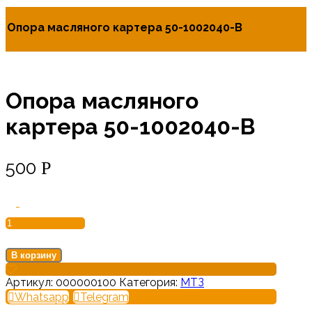
Опора масляного картера 50-1002040-В
Опора масляного
картера 50-1002040-В
500
Р
Количество
-
товара
Опора
масляного
картера
В корзину
50-
1002040-
Артикул:
000000100
Категория:
МТЗ
В
Whatsapp
Telegram