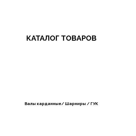
Добро пожаловать в СибАгроБизнес
КАТАЛОГ ТОВАРОВ
Валы карданные/ Шарниры / ГУК