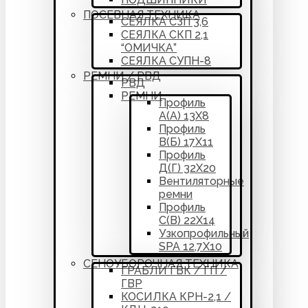
ПОСЕВНАЯ ТЕХНИКА
СЕЯЛКА СЗП 3,6
СЕЯЛКА СКП 2,1
“ОМИЧКА”
СЕЯЛКА СУПН-8
РЕМНИ / РВД
РВД
РЕМНИ
Профиль
А(А) 13Х8
Профиль
В(Б) 17Х11
Профиль
Д(Г) 32Х20
Вентиляторные
ремни
Профиль
С(В) 22Х14
Узкопрофильный
SPA 12,7Х10
СЕНОУБОРОЧНАЯ ТЕХНИКА
ГРАБЛИ ГВК / ГП /
ГВР
КОСИЛКА КРН-2,1 /