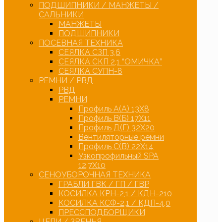
ПОДШИПНИКИ / МАНЖЕТЫ /
САЛЬНИКИ
МАНЖЕТЫ
ПОДШИПНИКИ
ПОСЕВНАЯ ТЕХНИКА
СЕЯЛКА СЗП 3,6
СЕЯЛКА СКП 2,1 “ОМИЧКА”
СЕЯЛКА СУПН-8
РЕМНИ / РВД
РВД
РЕМНИ
Профиль А(А) 13Х8
Профиль В(Б) 17Х11
Профиль Д(Г) 32Х20
Вентиляторные ремни
Профиль С(В) 22Х14
Узкопрофильный SPA
12,7Х10
СЕНОУБОРОЧНАЯ ТЕХНИКА
ГРАБЛИ ГВК / ГП / ГВР
КОСИЛКА КРН-2,1 / КДН-210
КОСИЛКА КСФ-2,1 / КДП-4,0
ПРЕССПОДБОРЩИКИ
ЦЕПИ / ЗВЕНЬЯ