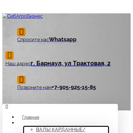
Whatsapp
Спросите нас
г. Барнаул, ул Трактовая, 2
Наш адрес
‪+7-905-925-15-85
Позвоните нам
Главная
Каталог
ВАЛЫ КАРДАННЫЕ/