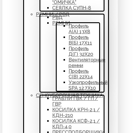
“ОМИЧКА”
СЕЯЛКА СУПН-8
РЕМНИ / РВД
РВД
РЕМНИ
Профиль
А(А) 13Х8
Профиль
В(Б) 17Х11
Профиль
Д(Г) 32Х20
Вентиляторные
ремни
Профиль
С(В) 22Х14
Узкопрофильный
SPA 12,7Х10
СЕНОУБОРОЧНАЯ ТЕХНИКА
ГРАБЛИ ГВК / ГП /
ГВР
КОСИЛКА КРН-2,1 /
КДН-210
КОСИЛКА КСФ-2,1 /
КДП-4,0
ПРЕССПОДБОРЩИКИ