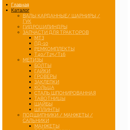
Главная
Каталог
ВАЛЫ КАРДАННЫЕ/ ШАРНИРЫ /
ГУК
ГИДРОЦИЛИНДРЫ
ЗАПЧАСТИ ДЛЯ ТРАКТОРОВ
МТЗ
ПД-10
РЕМКОМПЛЕКТЫ
Т40/Т25/Т16
МЕТИЗЫ
БОЛТЫ
ГАЙКИ
ГРОВЕРЫ
ЗАКЛЕПКИ
КОЛЬЦА
СТАЛЬ ШПОНИРОВАННАЯ
ТАВОТНИЦЫ
ШАЙБЫ
ШПЛИНТЫ
ПОДШИПНИКИ / МАНЖЕТЫ /
САЛЬНИКИ
МАНЖЕТЫ