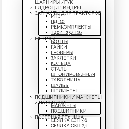
ШАРНИРЫ /ГУК
ГИДРОЦИЛИНДРЫ
ЗАПЧАСТИ ДЛЯ ТРАКТОРОВ
МТЗ
ПД-10
РЕМКОМПЛЕКТЫ
Т40/Т25/Т16
МЕТИЗЫ
БОЛТЫ
ГАЙКИ
ГРОВЕРЫ
ЗАКЛЕПКИ
КОЛЬЦА
СТАЛЬ
ШПОНИРОВАННАЯ
ТАВОТНИЦЫ
ШАЙБЫ
ШПЛИНТЫ
ПОДШИПНИКИ / МАНЖЕТЫ
/ САЛЬНИКИ
МАНЖЕТЫ
ПОДШИПНИКИ
ПОСЕВНАЯ ТЕХНИКА
СЕЯЛКА СЗП 3,6
СЕЯЛКА СКП 2,1