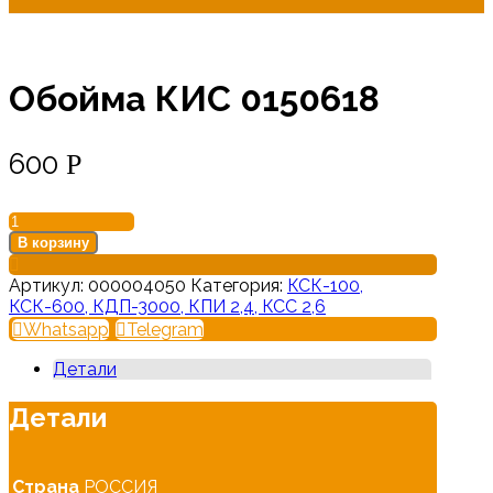
Обойма КИС 0150618
600
Р
Количество
товара
В корзину
Обойма
КИС
Артикул:
000004050
Категория:
КСК-100,
0150618
КСК-600, КДП-3000, КПИ 2,4, КСС 2,6
Whatsapp
Telegram
Детали
Детали
Страна
РОССИЯ