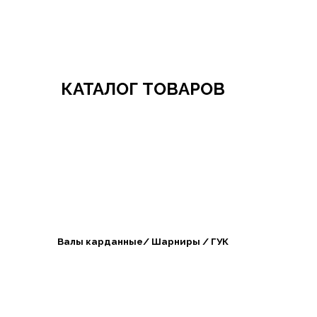
Добро пожаловать в СибАгроБизнес
КАТАЛОГ ТОВАРОВ
Валы карданные/ Шарниры / ГУК