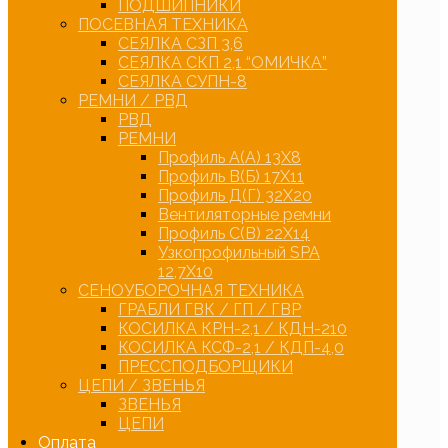
ПОДШИПНИКИ
ПОСЕВНАЯ ТЕХНИКА
СЕЯЛКА СЗП 3,6
СЕЯЛКА СКП 2,1 “ОМИЧКА”
СЕЯЛКА СУПН-8
РЕМНИ / РВД
РВД
РЕМНИ
Профиль А(А) 13Х8
Профиль В(Б) 17Х11
Профиль Д(Г) 32Х20
Вентиляторные ремни
Профиль С(В) 22Х14
Узкопрофильный SPA
12,7Х10
СЕНОУБОРОЧНАЯ ТЕХНИКА
ГРАБЛИ ГВК / ГП / ГВР
КОСИЛКА КРН-2,1 / КДН-210
КОСИЛКА КСФ-2,1 / КДП-4,0
ПРЕССПОДБОРЩИКИ
ЦЕПИ / ЗВЕНЬЯ
ЗВЕНЬЯ
ЦЕПИ
Оплата