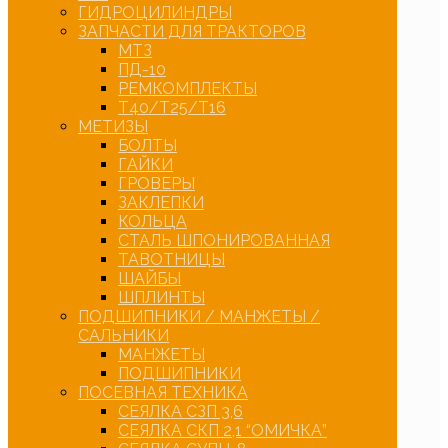
ГИДРОЦИЛИНДРЫ
ЗАПЧАСТИ ДЛЯ ТРАКТОРОВ
МТЗ
ПД-10
РЕМКОМПЛЕКТЫ
Т40/Т25/Т16
МЕТИЗЫ
БОЛТЫ
ГАЙКИ
ГРОВЕРЫ
ЗАКЛЕПКИ
КОЛЬЦА
СТАЛЬ ШПОНИРОВАННАЯ
ТАВОТНИЦЫ
ШАЙБЫ
ШПЛИНТЫ
ПОДШИПНИКИ / МАНЖЕТЫ /
САЛЬНИКИ
МАНЖЕТЫ
ПОДШИПНИКИ
ПОСЕВНАЯ ТЕХНИКА
СЕЯЛКА СЗП 3,6
СЕЯЛКА СКП 2,1 “ОМИЧКА”