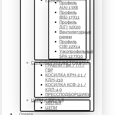
РЕМНИ
Профиль
А(А) 13Х8
Профиль
В(Б) 17Х11
Профиль
Д(Г) 32Х20
Вентиляторные
ремни
Профиль
С(В) 22Х14
Узкопрофильный
SPA 12,7Х10
СЕНОУБОРОЧНАЯ ТЕХНИКА
ГРАБЛИ ГВК / ГП /
ГВР
КОСИЛКА КРН-2,1 /
КДН-210
КОСИЛКА КСФ-2,1 /
КДП-4,0
ПРЕССПОДБОРЩИКИ
ЦЕПИ / ЗВЕНЬЯ
ЗВЕНЬЯ
ЦЕПИ
Оплата