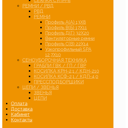
СЕЯЛКА СУПН-8
РЕМНИ / РВД
РВД
РЕМНИ
Профиль А(А) 13Х8
Профиль В(Б) 17Х11
Профиль Д(Г) 32Х20
Вентиляторные ремни
Профиль С(В) 22Х14
Узкопрофильный SPA
12,7Х10
СЕНОУБОРОЧНАЯ ТЕХНИКА
ГРАБЛИ ГВК / ГП / ГВР
КОСИЛКА КРН-2,1 / КДН-210
КОСИЛКА КСФ-2,1 / КДП-4,0
ПРЕССПОДБОРЩИКИ
ЦЕПИ / ЗВЕНЬЯ
ЗВЕНЬЯ
ЦЕПИ
Оплата
Доставка
Кабинет
Контакты