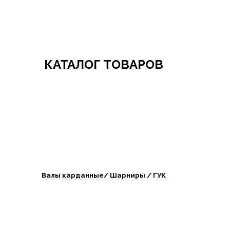
Добро пожаловать в СибАгроБизнес
КАТАЛОГ ТОВАРОВ
Валы карданные/ Шарниры / ГУК