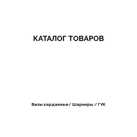
Добро пожаловать в СибАгроБизнес
КАТАЛОГ ТОВАРОВ
Валы карданные/ Шарниры / ГУК