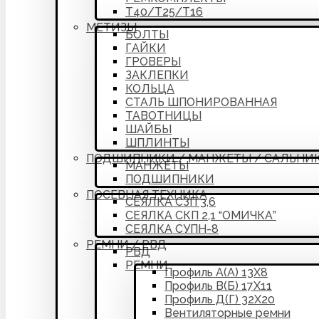
Т40/Т25/Т16
МЕТИЗЫ
БОЛТЫ
ГАЙКИ
ГРОВЕРЫ
ЗАКЛЕПКИ
КОЛЬЦА
СТАЛЬ ШПОНИРОВАННАЯ
ТАВОТНИЦЫ
ШАЙБЫ
ШПЛИНТЫ
ПОДШИПНИКИ / МАНЖЕТЫ / САЛЬНИ
МАНЖЕТЫ
ПОДШИПНИКИ
ПОСЕВНАЯ ТЕХНИКА
СЕЯЛКА СЗП 3,6
СЕЯЛКА СКП 2,1 “ОМИЧКА”
СЕЯЛКА СУПН-8
РЕМНИ / РВД
РВД
РЕМНИ
Профиль А(А) 13Х8
Профиль В(Б) 17Х11
Профиль Д(Г) 32Х20
Вентиляторные ремни