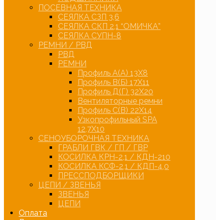
ПОСЕВНАЯ ТЕХНИКА
СЕЯЛКА СЗП 3,6
СЕЯЛКА СКП 2,1 “ОМИЧКА”
СЕЯЛКА СУПН-8
РЕМНИ / РВД
РВД
РЕМНИ
Профиль А(А) 13Х8
Профиль В(Б) 17Х11
Профиль Д(Г) 32Х20
Вентиляторные ремни
Профиль С(В) 22Х14
Узкопрофильный SPA
12,7Х10
СЕНОУБОРОЧНАЯ ТЕХНИКА
ГРАБЛИ ГВК / ГП / ГВР
КОСИЛКА КРН-2,1 / КДН-210
КОСИЛКА КСФ-2,1 / КДП-4,0
ПРЕССПОДБОРЩИКИ
ЦЕПИ / ЗВЕНЬЯ
ЗВЕНЬЯ
ЦЕПИ
Оплата