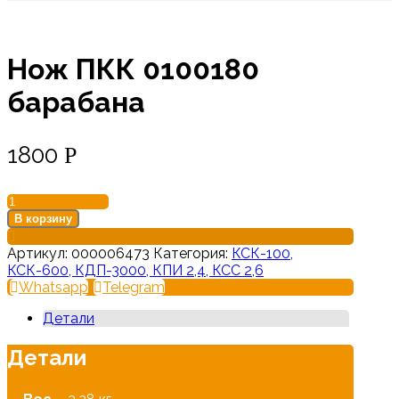
Нож ПКК 0100180
барабана
1800
Р
Количество
товара
В корзину
Нож
ПКК
Артикул:
000006473
Категория:
КСК-100,
0100180
КСК-600, КДП-3000, КПИ 2,4, КСС 2,6
барабана
Whatsapp
Telegram
Детали
Детали