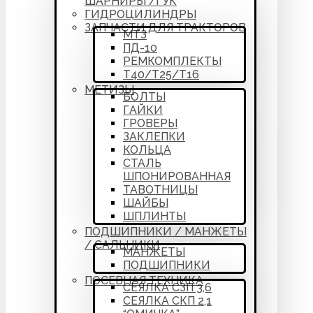
ШАРНИРЫ /ГУК
ГИДРОЦИЛИНДРЫ
ЗАПЧАСТИ ДЛЯ ТРАКТОРОВ
МТЗ
ПД-10
РЕМКОМПЛЕКТЫ
Т40/Т25/Т16
МЕТИЗЫ
БОЛТЫ
ГАЙКИ
ГРОВЕРЫ
ЗАКЛЕПКИ
КОЛЬЦА
СТАЛЬ
ШПОНИРОВАННАЯ
ТАВОТНИЦЫ
ШАЙБЫ
ШПЛИНТЫ
ПОДШИПНИКИ / МАНЖЕТЫ
/ САЛЬНИКИ
МАНЖЕТЫ
ПОДШИПНИКИ
ПОСЕВНАЯ ТЕХНИКА
СЕЯЛКА СЗП 3,6
СЕЯЛКА СКП 2,1