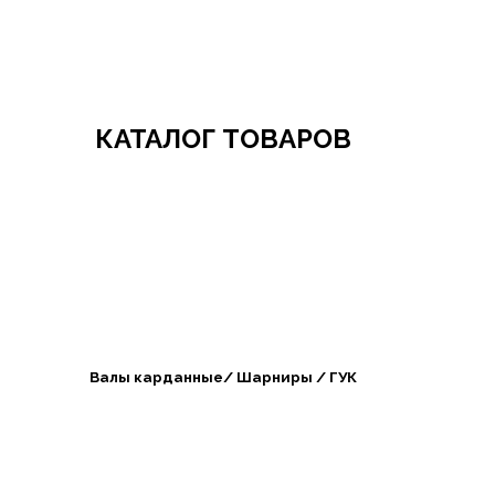
Добро пожаловать в СибАгроБизнес
КАТАЛОГ ТОВАРОВ
Валы карданные/ Шарниры / ГУК