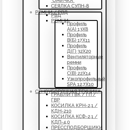
“ОМИЧКА”
СЕЯЛКА СУПН-8
РЕМНИ / РВД
РВД
РЕМНИ
Профиль
А(А) 13Х8
Профиль
В(Б) 17Х11
Профиль
Д(Г) 32Х20
Вентиляторные
ремни
Профиль
С(В) 22Х14
Узкопрофильный
SPA 12,7Х10
СЕНОУБОРОЧНАЯ ТЕХНИКА
ГРАБЛИ ГВК / ГП /
ГВР
КОСИЛКА КРН-2,1 /
КДН-210
КОСИЛКА КСФ-2,1 /
КДП-4,0
ПРЕССПОДБОРЩИКИ