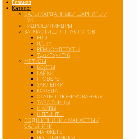
Главная
Каталог
ВАЛЫ КАРДАННЫЕ/ ШАРНИРЫ /
ГУК
ГИДРОЦИЛИНДРЫ
ЗАПЧАСТИ ДЛЯ ТРАКТОРОВ
МТЗ
ПД-10
РЕМКОМПЛЕКТЫ
Т40/Т25/Т16
МЕТИЗЫ
БОЛТЫ
ГАЙКИ
ГРОВЕРЫ
ЗАКЛЕПКИ
КОЛЬЦА
СТАЛЬ ШПОНИРОВАННАЯ
ТАВОТНИЦЫ
ШАЙБЫ
ШПЛИНТЫ
ПОДШИПНИКИ / МАНЖЕТЫ /
САЛЬНИКИ
МАНЖЕТЫ
ПОДШИПНИКИ