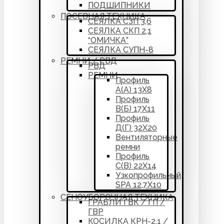
ПОДШИПНИКИ
ПОСЕВНАЯ ТЕХНИКА
СЕЯЛКА СЗП 3,6
СЕЯЛКА СКП 2,1
“ОМИЧКА”
СЕЯЛКА СУПН-8
РЕМНИ / РВД
РВД
РЕМНИ
Профиль
А(А) 13Х8
Профиль
В(Б) 17Х11
Профиль
Д(Г) 32Х20
Вентиляторные
ремни
Профиль
С(В) 22Х14
Узкопрофильный
SPA 12,7Х10
СЕНОУБОРОЧНАЯ ТЕХНИКА
ГРАБЛИ ГВК / ГП /
ГВР
КОСИЛКА КРН-2,1 /