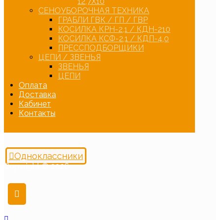
12,7Х10
СЕНОУБОРОЧНАЯ ТЕХНИКА
ГРАБЛИ ГВК / ГП / ГВР
КОСИЛКА КРН-2,1 / КДН-210
КОСИЛКА КСФ-2,1 / КДП-4,0
ПРЕССПОДБОРЩИКИ
ЦЕПИ / ЗВЕНЬЯ
ЗВЕНЬЯ
ЦЕПИ
Оплата
Доставка
Кабинет
Контакты
Одноклассники
Copyright © 2026