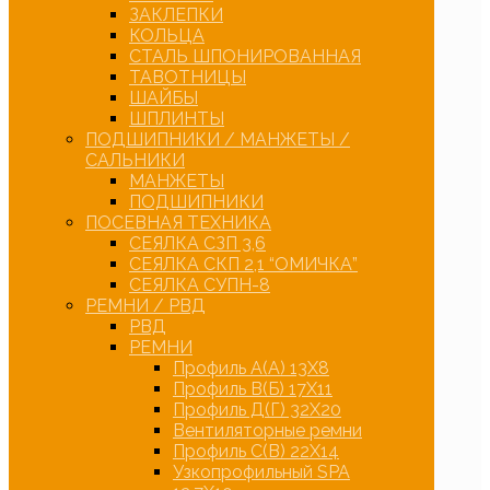
ЗАКЛЕПКИ
КОЛЬЦА
СТАЛЬ ШПОНИРОВАННАЯ
ТАВОТНИЦЫ
ШАЙБЫ
ШПЛИНТЫ
ПОДШИПНИКИ / МАНЖЕТЫ /
САЛЬНИКИ
МАНЖЕТЫ
ПОДШИПНИКИ
ПОСЕВНАЯ ТЕХНИКА
СЕЯЛКА СЗП 3,6
СЕЯЛКА СКП 2,1 “ОМИЧКА”
СЕЯЛКА СУПН-8
РЕМНИ / РВД
РВД
РЕМНИ
Профиль А(А) 13Х8
Профиль В(Б) 17Х11
Профиль Д(Г) 32Х20
Вентиляторные ремни
Профиль С(В) 22Х14
Узкопрофильный SPA