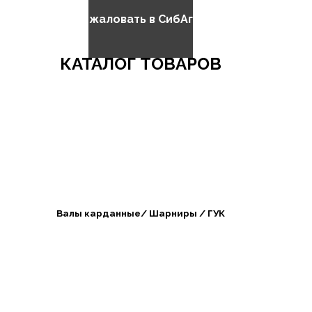
Добро пожаловать в СибАгроБизнес
КАТАЛОГ ТОВАРОВ
Валы карданные/ Шарниры / ГУК