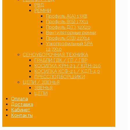
РВД
РЕМНИ
Профиль А(А) 13Х8
Профиль В(Б) 17Х11
Профиль Д(Г) 32Х20
Вентиляторные ремни
Профиль С(В) 22Х14
Узкопрофильный SPA
12,7Х10
СЕНОУБОРОЧНАЯ ТЕХНИКА
ГРАБЛИ ГВК / ГП / ГВР
КОСИЛКА КРН-2,1 / КДН-210
КОСИЛКА КСФ-2,1 / КДП-4,0
ПРЕССПОДБОРЩИКИ
ЦЕПИ / ЗВЕНЬЯ
ЗВЕНЬЯ
ЦЕПИ
Оплата
Доставка
Кабинет
Контакты