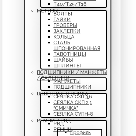
Т40/Т25/Т16
МЕТИЗЫ
БОЛТЫ
ГАЙКИ
ГРОВЕРЫ
ЗАКЛЕПКИ
КОЛЬЦА
СТАЛЬ
ШПОНИРОВАННАЯ
ТАВОТНИЦЫ
ШАЙБЫ
ШПЛИНТЫ
ПОДШИПНИКИ / МАНЖЕТЫ
/ САЛЬНИКИ
МАНЖЕТЫ
ПОДШИПНИКИ
ПОСЕВНАЯ ТЕХНИКА
СЕЯЛКА СЗП 3,6
СЕЯЛКА СКП 2,1
“ОМИЧКА”
СЕЯЛКА СУПН-8
РЕМНИ / РВД
РВД
РЕМНИ
Профиль