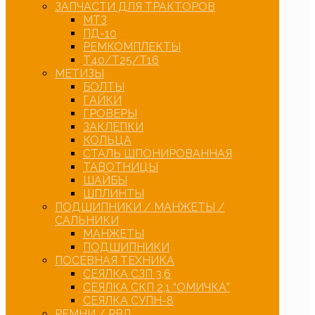
ЗАПЧАСТИ ДЛЯ ТРАКТОРОВ
МТЗ
ПД-10
РЕМКОМПЛЕКТЫ
Т40/Т25/Т16
МЕТИЗЫ
БОЛТЫ
ГАЙКИ
ГРОВЕРЫ
ЗАКЛЕПКИ
КОЛЬЦА
СТАЛЬ ШПОНИРОВАННАЯ
ТАВОТНИЦЫ
ШАЙБЫ
ШПЛИНТЫ
ПОДШИПНИКИ / МАНЖЕТЫ /
САЛЬНИКИ
МАНЖЕТЫ
ПОДШИПНИКИ
ПОСЕВНАЯ ТЕХНИКА
СЕЯЛКА СЗП 3,6
СЕЯЛКА СКП 2,1 “ОМИЧКА”
СЕЯЛКА СУПН-8
РЕМНИ / РВД