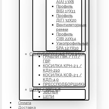
А(А) 13Х8
Профиль
В(Б) 17Х11
Профиль
Д(Г) 32Х20
Вентиляторные
ремни
Профиль
С(В) 22Х14
Узкопрофильный
SPA 12,7Х10
СЕНОУБОРОЧНАЯ ТЕХНИКА
ГРАБЛИ ГВК / ГП /
ГВР
КОСИЛКА КРН-2,1 /
КДН-210
КОСИЛКА КСФ-2,1 /
КДП-4,0
ПРЕССПОДБОРЩИКИ
ЦЕПИ / ЗВЕНЬЯ
ЗВЕНЬЯ
ЦЕПИ
Оплата
Доставка