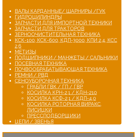
ВАЛЫ КАРДАННЫЕ/ ШАРНИРЫ /ГУК
ГИДРОЦИЛИНДРЫ
ЗАПЧАСТИ ДЛЯ ИМПОРТНОЙ ТЕХНИКИ
ЗАПЧАСТИ ДЛЯ ТРАКТОРОВ
ЗЕРНООЧИСТИТЕЛЬНАЯ ТЕХНИКА
КСК-100, КСК-600, КДП-3000, КПИ 2,4, КСС
2,6
МЕТИЗЫ
ПОДШИПНИКИ / МАНЖЕТЫ / САЛЬНИКИ
ПОСЕВНАЯ ТЕХНИКА
ПОЧВООБРАБАТЫВАЮЩАЯ ТЕХНИКА
РЕМНИ / РВД
СЕНОУБОРОЧНАЯ ТЕХНИКА
ГРАБЛИ ГВК / ГП / ГВР
КОСИЛКА КРН-2,1 / КДН-210
КОСИЛКА КСФ-2,1 / КДП-4,0
КОСИЛКА РОТОРНАЯ ВИРАКС,
ЛИСИЦКИ
ПРЕССПОДБОРЩИКИ
ЦЕПИ / ЗВЕНЬЯ