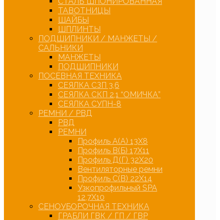
СТАЛЬ ШПОНИРОВАННАЯ
ТАВОТНИЦЫ
ШАЙБЫ
ШПЛИНТЫ
ПОДШИПНИКИ / МАНЖЕТЫ /
САЛЬНИКИ
МАНЖЕТЫ
ПОДШИПНИКИ
ПОСЕВНАЯ ТЕХНИКА
СЕЯЛКА СЗП 3,6
СЕЯЛКА СКП 2,1 “ОМИЧКА”
СЕЯЛКА СУПН-8
РЕМНИ / РВД
РВД
РЕМНИ
Профиль А(А) 13Х8
Профиль В(Б) 17Х11
Профиль Д(Г) 32Х20
Вентиляторные ремни
Профиль С(В) 22Х14
Узкопрофильный SPA
12,7Х10
СЕНОУБОРОЧНАЯ ТЕХНИКА
ГРАБЛИ ГВК / ГП / ГВР