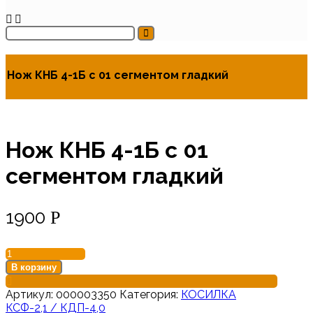
Нож КНБ 4-1Б с 01 сегментом гладкий
Нож КНБ 4-1Б с 01
сегментом гладкий
1900
Р
Количество
товара
В корзину
Нож
КНБ
Артикул:
000003350
Категория:
КОСИЛКА
4-
КСФ-2,1 / КДП-4,0