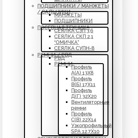
ПОДШИПНИКИ / МАНЖЕТЫ
/ САЛЬНИКИ
МАНЖЕТЫ
ПОДШИПНИКИ
ПОСЕВНАЯ ТЕХНИКА
СЕЯЛКА СЗП 3,6
СЕЯЛКА СКП 2,1
“ОМИЧКА”
СЕЯЛКА СУПН-8
РЕМНИ / РВД
РВД
РЕМНИ
Профиль
А(А) 13Х8
Профиль
В(Б) 17Х11
Профиль
Д(Г) 32Х20
Вентиляторные
ремни
Профиль
С(В) 22Х14
Узкопрофильный
SPA 12,7Х10