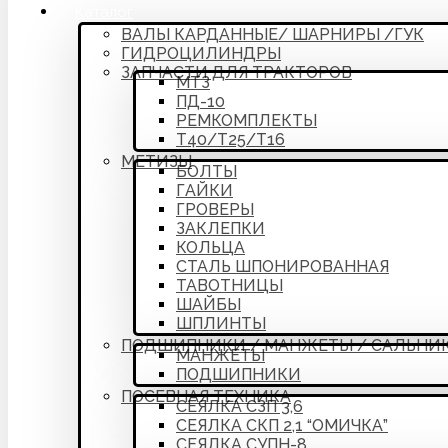
Каталог
ВАЛЫ КАРДАННЫЕ/ ШАРНИРЫ /ГУК
ГИДРОЦИЛИНДРЫ
ЗАПЧАСТИ ДЛЯ ТРАКТОРОВ
МТЗ
ПД-10
РЕМКОМПЛЕКТЫ
Т40/Т25/Т16
МЕТИЗЫ
БОЛТЫ
ГАЙКИ
ГРОВЕРЫ
ЗАКЛЕПКИ
КОЛЬЦА
СТАЛЬ ШПОНИРОВАННАЯ
ТАВОТНИЦЫ
ШАЙБЫ
ШПЛИНТЫ
ПОДШИПНИКИ / МАНЖЕТЫ / САЛЬНИ
МАНЖЕТЫ
ПОДШИПНИКИ
ПОСЕВНАЯ ТЕХНИКА
СЕЯЛКА СЗП 3,6
СЕЯЛКА СКП 2,1 “ОМИЧКА”
СЕЯЛКА СУПН-8