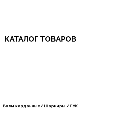
бро пожаловать в СибАгроБизнес
КАТАЛОГ ТОВАРОВ
Валы карданные/ Шарниры / ГУК