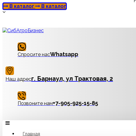
В каталог
В каталог
Whatsapp
Спросите нас
г. Барнаул, ул Трактовая, 2
Наш адрес
‪+7-905-925-15-85
Позвоните нам
Главная