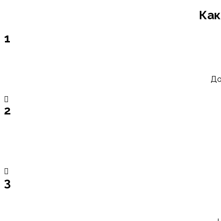
Как
1
До
2
3