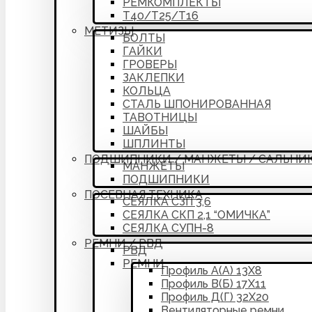
РЕМКОМПЛЕКТЫ
Т40/Т25/Т16
МЕТИЗЫ
БОЛТЫ
ГАЙКИ
ГРОВЕРЫ
ЗАКЛЕПКИ
КОЛЬЦА
СТАЛЬ ШПОНИРОВАННАЯ
ТАВОТНИЦЫ
ШАЙБЫ
ШПЛИНТЫ
ПОДШИПНИКИ / МАНЖЕТЫ / САЛЬНИ
МАНЖЕТЫ
ПОДШИПНИКИ
ПОСЕВНАЯ ТЕХНИКА
СЕЯЛКА СЗП 3,6
СЕЯЛКА СКП 2,1 “ОМИЧКА”
СЕЯЛКА СУПН-8
РЕМНИ / РВД
РВД
РЕМНИ
Профиль А(А) 13Х8
Профиль В(Б) 17Х11
Профиль Д(Г) 32Х20
Вентиляторные ремни