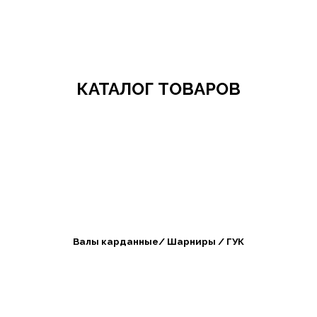
Добро пожаловать в СибАгроБизнес
КАТАЛОГ ТОВАРОВ
Валы карданные/ Шарниры / ГУК