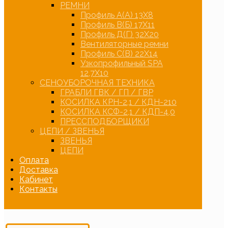
РЕМНИ
Профиль А(А) 13Х8
Профиль В(Б) 17Х11
Профиль Д(Г) 32Х20
Вентиляторные ремни
Профиль С(В) 22Х14
Узкопрофильный SPA
12,7Х10
СЕНОУБОРОЧНАЯ ТЕХНИКА
ГРАБЛИ ГВК / ГП / ГВР
КОСИЛКА КРН-2,1 / КДН-210
КОСИЛКА КСФ-2,1 / КДП-4,0
ПРЕССПОДБОРЩИКИ
ЦЕПИ / ЗВЕНЬЯ
ЗВЕНЬЯ
ЦЕПИ
Оплата
Доставка
Кабинет
Контакты