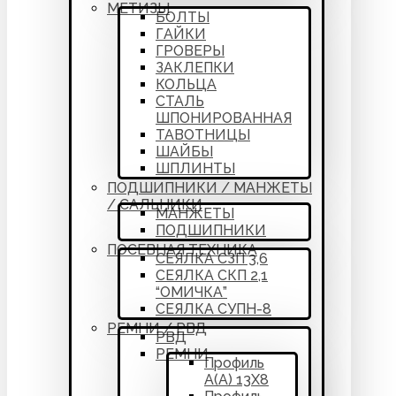
МЕТИЗЫ
БОЛТЫ
ГАЙКИ
ГРОВЕРЫ
ЗАКЛЕПКИ
КОЛЬЦА
СТАЛЬ
ШПОНИРОВАННАЯ
ТАВОТНИЦЫ
ШАЙБЫ
ШПЛИНТЫ
ПОДШИПНИКИ / МАНЖЕТЫ
/ САЛЬНИКИ
МАНЖЕТЫ
ПОДШИПНИКИ
ПОСЕВНАЯ ТЕХНИКА
СЕЯЛКА СЗП 3,6
СЕЯЛКА СКП 2,1
“ОМИЧКА”
СЕЯЛКА СУПН-8
РЕМНИ / РВД
РВД
РЕМНИ
Профиль
А(А) 13Х8