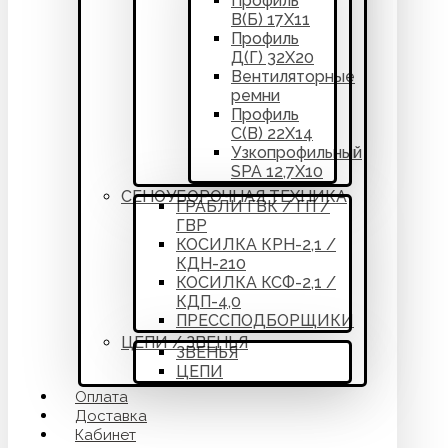
Профиль
В(Б) 17Х11
Профиль
Д(Г) 32Х20
Вентиляторные
ремни
Профиль
С(В) 22Х14
Узкопрофильный
SPA 12,7Х10
СЕНОУБОРОЧНАЯ ТЕХНИКА
ГРАБЛИ ГВК / ГП /
ГВР
КОСИЛКА КРН-2,1 /
КДН-210
КОСИЛКА КСФ-2,1 /
КДП-4,0
ПРЕССПОДБОРЩИКИ
ЦЕПИ / ЗВЕНЬЯ
ЗВЕНЬЯ
ЦЕПИ
Оплата
Доставка
Кабинет