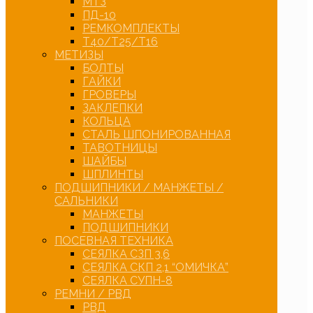
МТЗ
ПД-10
РЕМКОМПЛЕКТЫ
Т40/Т25/Т16
МЕТИЗЫ
БОЛТЫ
ГАЙКИ
ГРОВЕРЫ
ЗАКЛЕПКИ
КОЛЬЦА
СТАЛЬ ШПОНИРОВАННАЯ
ТАВОТНИЦЫ
ШАЙБЫ
ШПЛИНТЫ
ПОДШИПНИКИ / МАНЖЕТЫ /
САЛЬНИКИ
МАНЖЕТЫ
ПОДШИПНИКИ
ПОСЕВНАЯ ТЕХНИКА
СЕЯЛКА СЗП 3,6
СЕЯЛКА СКП 2,1 “ОМИЧКА”
СЕЯЛКА СУПН-8
РЕМНИ / РВД
РВД