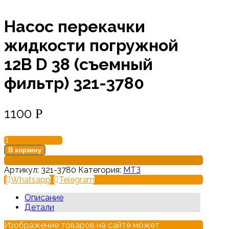
Насос перекачки
жидкости погружной
12В D 38 (съемный
фильтр) 321-3780
1100
Р
Количество
товара
В корзину
Насос
перекачки
Артикул:
321-3780
Категория:
МТЗ
жидкости
Whatsapp
Telegram
погружной
12В
Описание
D
Детали
38
Изображение товаров на сайте может
(съемный