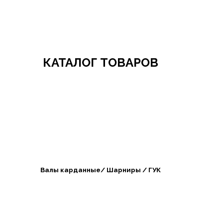
Добро пожаловать в СибАгроБизнес
КАТАЛОГ ТОВАРОВ
Валы карданные/ Шарниры / ГУК