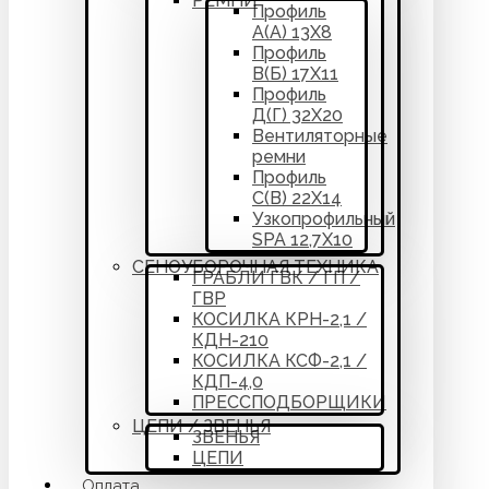
РЕМНИ
Профиль
А(А) 13Х8
Профиль
В(Б) 17Х11
Профиль
Д(Г) 32Х20
Вентиляторные
ремни
Профиль
С(В) 22Х14
Узкопрофильный
SPA 12,7Х10
СЕНОУБОРОЧНАЯ ТЕХНИКА
ГРАБЛИ ГВК / ГП /
ГВР
КОСИЛКА КРН-2,1 /
КДН-210
КОСИЛКА КСФ-2,1 /
КДП-4,0
ПРЕССПОДБОРЩИКИ
ЦЕПИ / ЗВЕНЬЯ
ЗВЕНЬЯ
ЦЕПИ
Оплата