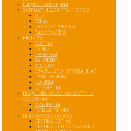
ГИДРОЦИЛИНДРЫ
ЗАПЧАСТИ ДЛЯ ТРАКТОРОВ
МТЗ
ПД-10
РЕМКОМПЛЕКТЫ
Т40/Т25/Т16
МЕТИЗЫ
БОЛТЫ
ГАЙКИ
ГРОВЕРЫ
ЗАКЛЕПКИ
КОЛЬЦА
СТАЛЬ ШПОНИРОВАННАЯ
ТАВОТНИЦЫ
ШАЙБЫ
ШПЛИНТЫ
ПОДШИПНИКИ / МАНЖЕТЫ /
САЛЬНИКИ
МАНЖЕТЫ
ПОДШИПНИКИ
ПОСЕВНАЯ ТЕХНИКА
СЕЯЛКА СЗП 3,6
СЕЯЛКА СКП 2,1 “ОМИЧКА”