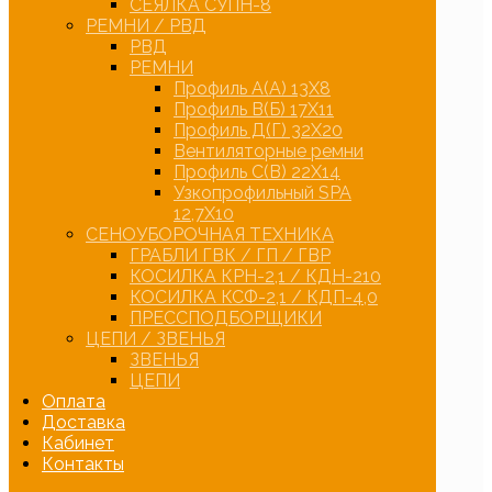
СЕЯЛКА СУПН-8
РЕМНИ / РВД
РВД
РЕМНИ
Профиль А(А) 13Х8
Профиль В(Б) 17Х11
Профиль Д(Г) 32Х20
Вентиляторные ремни
Профиль С(В) 22Х14
Узкопрофильный SPA
12,7Х10
СЕНОУБОРОЧНАЯ ТЕХНИКА
ГРАБЛИ ГВК / ГП / ГВР
КОСИЛКА КРН-2,1 / КДН-210
КОСИЛКА КСФ-2,1 / КДП-4,0
ПРЕССПОДБОРЩИКИ
ЦЕПИ / ЗВЕНЬЯ
ЗВЕНЬЯ
ЦЕПИ
Оплата
Доставка
Кабинет
Контакты