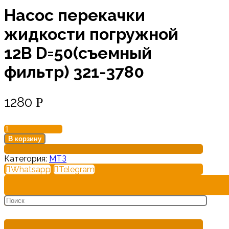
Насос перекачки
жидкости погружной
12В D=50(съемный
фильтр) 321-3780
1280
Р
Количество
товара
В корзину
Насос
перекачки
Категория:
МТЗ
жидкости
Whatsapp
Telegram
погружной
12В
D=50(съемный
фильтр)
321-
3780