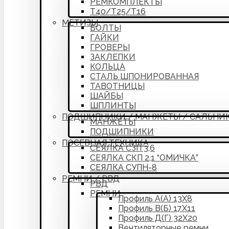
РЕМКОМПЛЕКТЫ
Т40/Т25/Т16
МЕТИЗЫ
БОЛТЫ
ГАЙКИ
ГРОВЕРЫ
ЗАКЛЕПКИ
КОЛЬЦА
СТАЛЬ ШПОНИРОВАННАЯ
ТАВОТНИЦЫ
ШАЙБЫ
ШПЛИНТЫ
ПОДШИПНИКИ / МАНЖЕТЫ / САЛЬНИ
МАНЖЕТЫ
ПОДШИПНИКИ
ПОСЕВНАЯ ТЕХНИКА
СЕЯЛКА СЗП 3,6
СЕЯЛКА СКП 2,1 “ОМИЧКА”
СЕЯЛКА СУПН-8
РЕМНИ / РВД
РВД
РЕМНИ
Профиль А(А) 13Х8
Профиль В(Б) 17Х11
Профиль Д(Г) 32Х20
Вентиляторные ремни