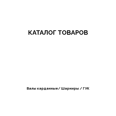
Добро пожаловать в СибАгроБизнес
КАТАЛОГ ТОВАРОВ
Валы карданные/ Шарниры / ГУК