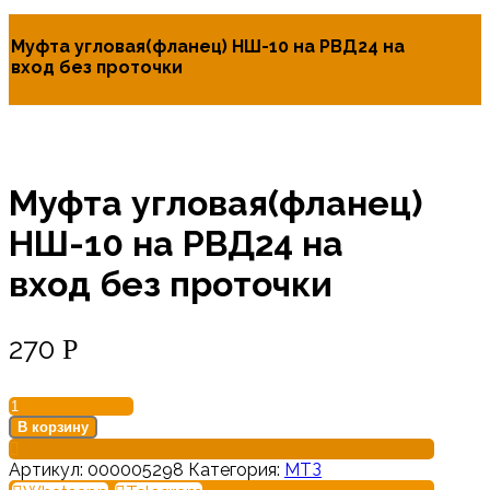
Муфта угловая(фланец) НШ-10 на РВД24 на
вход без проточки
Муфта угловая(фланец)
НШ-10 на РВД24 на
вход без проточки
270
Р
Количество
товара
В корзину
Муфта
угловая(фланец)
Артикул:
000005298
Категория:
МТЗ
НШ-10