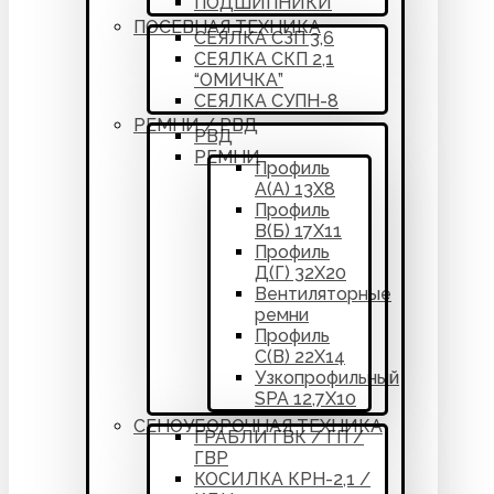
ПОДШИПНИКИ
ПОСЕВНАЯ ТЕХНИКА
СЕЯЛКА СЗП 3,6
СЕЯЛКА СКП 2,1
“ОМИЧКА”
СЕЯЛКА СУПН-8
РЕМНИ / РВД
РВД
РЕМНИ
Профиль
А(А) 13Х8
Профиль
В(Б) 17Х11
Профиль
Д(Г) 32Х20
Вентиляторные
ремни
Профиль
С(В) 22Х14
Узкопрофильный
SPA 12,7Х10
СЕНОУБОРОЧНАЯ ТЕХНИКА
ГРАБЛИ ГВК / ГП /
ГВР
КОСИЛКА КРН-2,1 /