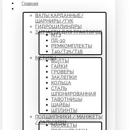
Главная
Каталог
ВАЛЫ КАРДАННЫЕ/
ШАРНИРЫ /ГУК
ГИДРОЦИЛИНДРЫ
ЗАПЧАСТИ ДЛЯ ТРАКТОРОВ
МТЗ
ПД-10
РЕМКОМПЛЕКТЫ
Т40/Т25/Т16
МЕТИЗЫ
БОЛТЫ
ГАЙКИ
ГРОВЕРЫ
ЗАКЛЕПКИ
КОЛЬЦА
СТАЛЬ
ШПОНИРОВАННАЯ
ТАВОТНИЦЫ
ШАЙБЫ
ШПЛИНТЫ
ПОДШИПНИКИ / МАНЖЕТЫ
/ САЛЬНИКИ
МАНЖЕТЫ