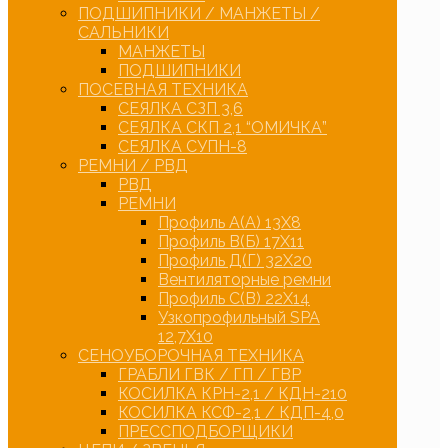
ПОДШИПНИКИ / МАНЖЕТЫ /
САЛЬНИКИ
МАНЖЕТЫ
ПОДШИПНИКИ
ПОСЕВНАЯ ТЕХНИКА
СЕЯЛКА СЗП 3,6
СЕЯЛКА СКП 2,1 “ОМИЧКА”
СЕЯЛКА СУПН-8
РЕМНИ / РВД
РВД
РЕМНИ
Профиль А(А) 13Х8
Профиль В(Б) 17Х11
Профиль Д(Г) 32Х20
Вентиляторные ремни
Профиль С(В) 22Х14
Узкопрофильный SPA
12,7Х10
СЕНОУБОРОЧНАЯ ТЕХНИКА
ГРАБЛИ ГВК / ГП / ГВР
КОСИЛКА КРН-2,1 / КДН-210
КОСИЛКА КСФ-2,1 / КДП-4,0
ПРЕССПОДБОРЩИКИ