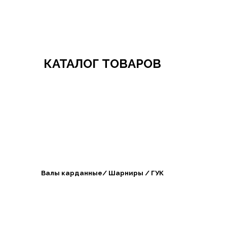
Добро пожаловать в СибАгроБизнес
КАТАЛОГ ТОВАРОВ
Валы карданные/ Шарниры / ГУК