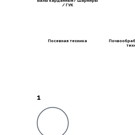
Валы карданные/ Шарниры
/ ГУК
Посевная техника
Почвообра
тех
1