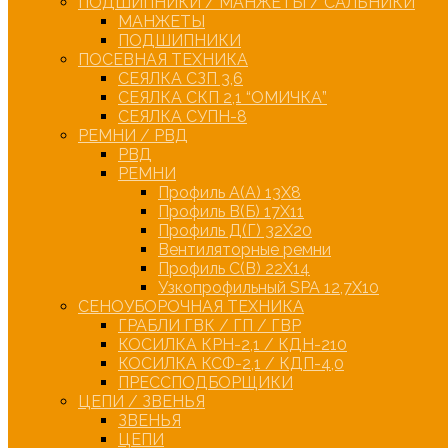
ПОДШИПНИКИ / МАНЖЕТЫ / САЛЬНИКИ
МАНЖЕТЫ
ПОДШИПНИКИ
ПОСЕВНАЯ ТЕХНИКА
СЕЯЛКА СЗП 3,6
СЕЯЛКА СКП 2,1 “ОМИЧКА”
СЕЯЛКА СУПН-8
РЕМНИ / РВД
РВД
РЕМНИ
Профиль А(А) 13Х8
Профиль В(Б) 17Х11
Профиль Д(Г) 32Х20
Вентиляторные ремни
Профиль С(В) 22Х14
Узкопрофильный SPA 12,7Х10
СЕНОУБОРОЧНАЯ ТЕХНИКА
ГРАБЛИ ГВК / ГП / ГВР
КОСИЛКА КРН-2,1 / КДН-210
КОСИЛКА КСФ-2,1 / КДП-4,0
ПРЕССПОДБОРЩИКИ
ЦЕПИ / ЗВЕНЬЯ
ЗВЕНЬЯ
ЦЕПИ