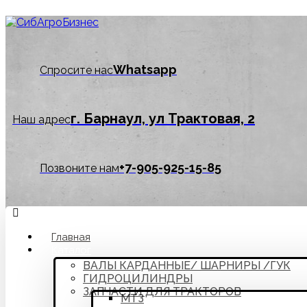
Whatsapp
Спросите нас
г. Барнаул, ул Трактовая, 2
Наш адрес
‪+7-905-925-15-85
Позвоните нам
Главная
Каталог
ВАЛЫ КАРДАННЫЕ/ ШАРНИРЫ /ГУК
ГИДРОЦИЛИНДРЫ
ЗАПЧАСТИ ДЛЯ ТРАКТОРОВ
МТЗ