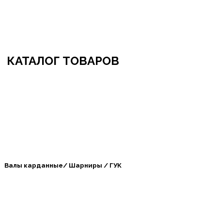
бро пожаловать в СибАгроБизнес
КАТАЛОГ ТОВАРОВ
Валы карданные/ Шарниры / ГУК