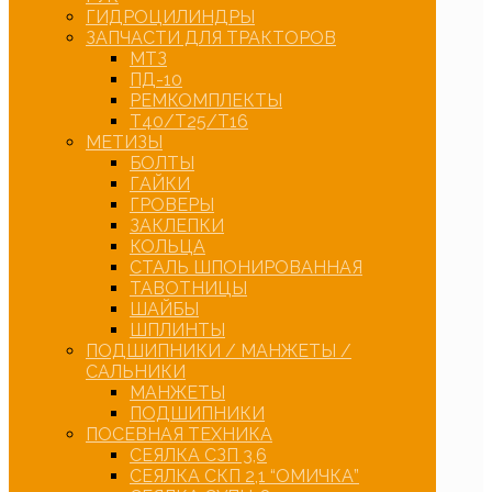
ГИДРОЦИЛИНДРЫ
ЗАПЧАСТИ ДЛЯ ТРАКТОРОВ
МТЗ
ПД-10
РЕМКОМПЛЕКТЫ
Т40/Т25/Т16
МЕТИЗЫ
БОЛТЫ
ГАЙКИ
ГРОВЕРЫ
ЗАКЛЕПКИ
КОЛЬЦА
СТАЛЬ ШПОНИРОВАННАЯ
ТАВОТНИЦЫ
ШАЙБЫ
ШПЛИНТЫ
ПОДШИПНИКИ / МАНЖЕТЫ /
САЛЬНИКИ
МАНЖЕТЫ
ПОДШИПНИКИ
ПОСЕВНАЯ ТЕХНИКА
СЕЯЛКА СЗП 3,6
СЕЯЛКА СКП 2,1 “ОМИЧКА”