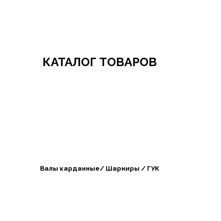
Добро пожаловать в СибАгроБизнес
КАТАЛОГ ТОВАРОВ
Валы карданные/ Шарниры / ГУК