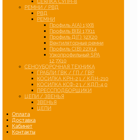
СЕЯЛКА СУПН-8
РЕМНИ / РВД
РВД
РЕМНИ
Профиль А(А) 13Х8
Профиль В(Б) 17Х11
Профиль Д(Г) 32Х20
Вентиляторные ремни
Профиль С(В) 22Х14
Узкопрофильный SPA
12,7Х10
СЕНОУБОРОЧНАЯ ТЕХНИКА
ГРАБЛИ ГВК / ГП / ГВР
КОСИЛКА КРН-2,1 / КДН-210
КОСИЛКА КСФ-2,1 / КДП-4,0
ПРЕССПОДБОРЩИКИ
ЦЕПИ / ЗВЕНЬЯ
ЗВЕНЬЯ
ЦЕПИ
Оплата
Доставка
Кабинет
Контакты