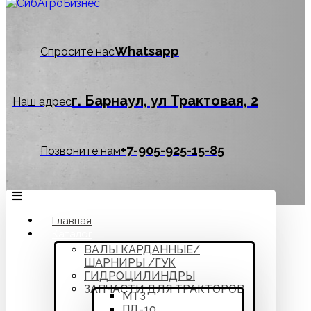
Whatsapp
Спросите нас
г. Барнаул, ул Трактовая, 2
Наш адрес
‪+7-905-925-15-85
Позвоните нам
Главная
Каталог
ВАЛЫ КАРДАННЫЕ/
ШАРНИРЫ /ГУК
ГИДРОЦИЛИНДРЫ
ЗАПЧАСТИ ДЛЯ ТРАКТОРОВ
МТЗ
ПД-10