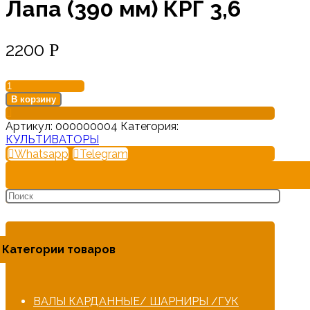
Лапа (390 мм) КРГ 3,6
2200
Р
Количество
товара
В корзину
Лапа
(390
Артикул:
000000004
Категория:
мм)
КУЛЬТИВАТОРЫ
КРГ
Whatsapp
Telegram
3,6
Категории товаров
ВАЛЫ КАРДАННЫЕ/ ШАРНИРЫ /ГУК