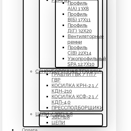
РЕМНИ
Профиль
А(А) 13Х8
Профиль
В(Б) 17Х11
Профиль
Д(Г) 32Х20
Вентиляторные
ремни
Профиль
С(В) 22Х14
Узкопрофильный
SPA 12,7Х10
СЕНОУБОРОЧНАЯ ТЕХНИКА
ГРАБЛИ ГВК / ГП /
ГВР
КОСИЛКА КРН-2,1 /
КДН-210
КОСИЛКА КСФ-2,1 /
КДП-4,0
ПРЕССПОДБОРЩИКИ
ЦЕПИ / ЗВЕНЬЯ
ЗВЕНЬЯ
ЦЕПИ
Оплата