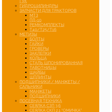
ГУК
ГИДРОЦИЛИНДРЫ
ЗАПЧАСТИ ДЛЯ ТРАКТОРОВ
МТЗ
ПД-10
РЕМКОМПЛЕКТЫ
Т40/Т25/Т16
МЕТИЗЫ
БОЛТЫ
ГАЙКИ
ГРОВЕРЫ
ЗАКЛЕПКИ
КОЛЬЦА
СТАЛЬ ШПОНИРОВАННАЯ
ТАВОТНИЦЫ
ШАЙБЫ
ШПЛИНТЫ
ПОДШИПНИКИ / МАНЖЕТЫ /
САЛЬНИКИ
МАНЖЕТЫ
ПОДШИПНИКИ
ПОСЕВНАЯ ТЕХНИКА
СЕЯЛКА СЗП 3,6
СЕЯЛКА СКП 2,1 “ОМИЧКА”