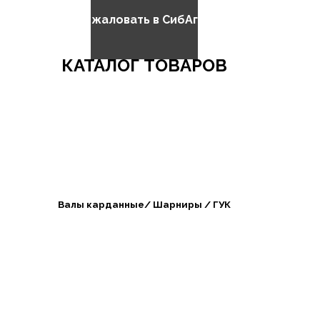
Добро пожаловать в СибАгроБизнес
КАТАЛОГ ТОВАРОВ
Валы карданные/ Шарниры / ГУК