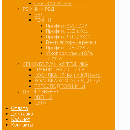
СЕЯЛКА СУПН-8
РЕМНИ / РВД
РВД
РЕМНИ
Профиль А(А) 13Х8
Профиль В(Б) 17Х11
Профиль Д(Г) 32Х20
Вентиляторные ремни
Профиль С(В) 22Х14
Узкопрофильный SPA
12,7Х10
СЕНОУБОРОЧНАЯ ТЕХНИКА
ГРАБЛИ ГВК / ГП / ГВР
КОСИЛКА КРН-2,1 / КДН-210
КОСИЛКА КСФ-2,1 / КДП-4,0
ПРЕССПОДБОРЩИКИ
ЦЕПИ / ЗВЕНЬЯ
ЗВЕНЬЯ
ЦЕПИ
Оплата
Доставка
Кабинет
Контакты