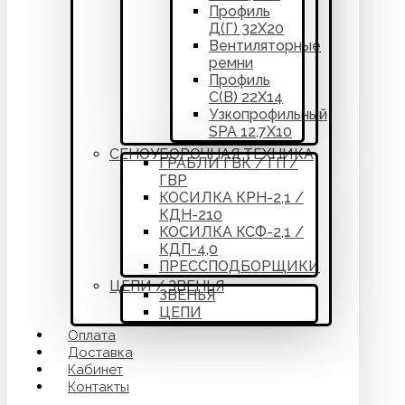
Профиль
Д(Г) 32Х20
Вентиляторные
ремни
Профиль
С(В) 22Х14
Узкопрофильный
SPA 12,7Х10
СЕНОУБОРОЧНАЯ ТЕХНИКА
ГРАБЛИ ГВК / ГП /
ГВР
КОСИЛКА КРН-2,1 /
КДН-210
КОСИЛКА КСФ-2,1 /
КДП-4,0
ПРЕССПОДБОРЩИКИ
ЦЕПИ / ЗВЕНЬЯ
ЗВЕНЬЯ
ЦЕПИ
Оплата
Доставка
Кабинет
Контакты