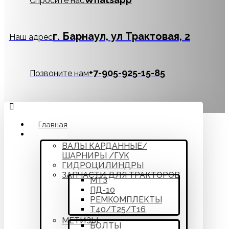
Спросите нас
г. Барнаул, ул Трактовая, 2
Наш адрес
‪+7-905-925-15-85
Позвоните нам
Главная
Каталог
ВАЛЫ КАРДАННЫЕ/
ШАРНИРЫ /ГУК
ГИДРОЦИЛИНДРЫ
ЗАПЧАСТИ ДЛЯ ТРАКТОРОВ
МТЗ
ПД-10
РЕМКОМПЛЕКТЫ
Т40/Т25/Т16
МЕТИЗЫ
БОЛТЫ