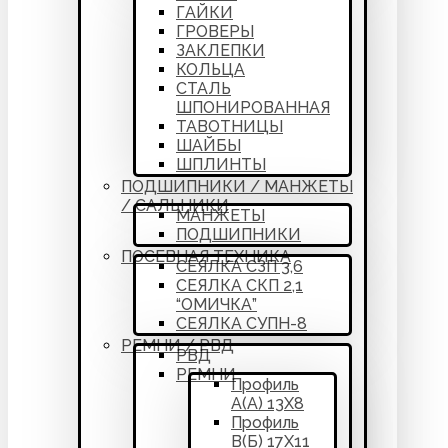
ГАЙКИ
ГРОВЕРЫ
ЗАКЛЕПКИ
КОЛЬЦА
СТАЛЬ
ШПОНИРОВАННАЯ
ТАВОТНИЦЫ
ШАЙБЫ
ШПЛИНТЫ
ПОДШИПНИКИ / МАНЖЕТЫ
/ САЛЬНИКИ
МАНЖЕТЫ
ПОДШИПНИКИ
ПОСЕВНАЯ ТЕХНИКА
СЕЯЛКА СЗП 3,6
СЕЯЛКА СКП 2,1
“ОМИЧКА”
СЕЯЛКА СУПН-8
РЕМНИ / РВД
РВД
РЕМНИ
Профиль
А(А) 13Х8
Профиль
В(Б) 17Х11