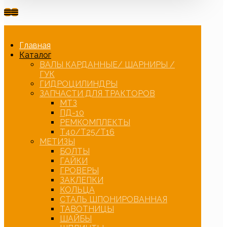
Главная
Каталог
ВАЛЫ КАРДАННЫЕ/ ШАРНИРЫ /
ГУК
ГИДРОЦИЛИНДРЫ
ЗАПЧАСТИ ДЛЯ ТРАКТОРОВ
МТЗ
ПД-10
РЕМКОМПЛЕКТЫ
Т40/Т25/Т16
МЕТИЗЫ
БОЛТЫ
ГАЙКИ
ГРОВЕРЫ
ЗАКЛЕПКИ
КОЛЬЦА
СТАЛЬ ШПОНИРОВАННАЯ
ТАВОТНИЦЫ
ШАЙБЫ