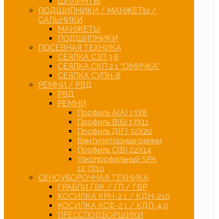
ШПЛИНТЫ
ПОДШИПНИКИ / МАНЖЕТЫ /
САЛЬНИКИ
МАНЖЕТЫ
ПОДШИПНИКИ
ПОСЕВНАЯ ТЕХНИКА
СЕЯЛКА СЗП 3,6
СЕЯЛКА СКП 2,1 “ОМИЧКА”
СЕЯЛКА СУПН-8
РЕМНИ / РВД
РВД
РЕМНИ
Профиль А(А) 13Х8
Профиль В(Б) 17Х11
Профиль Д(Г) 32Х20
Вентиляторные ремни
Профиль С(В) 22Х14
Узкопрофильный SPA
12,7Х10
СЕНОУБОРОЧНАЯ ТЕХНИКА
ГРАБЛИ ГВК / ГП / ГВР
КОСИЛКА КРН-2,1 / КДН-210
КОСИЛКА КСФ-2,1 / КДП-4,0
ПРЕССПОДБОРЩИКИ