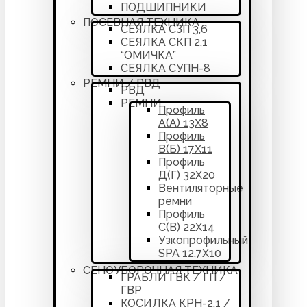
ПОДШИПНИКИ
ПОСЕВНАЯ ТЕХНИКА
СЕЯЛКА СЗП 3,6
СЕЯЛКА СКП 2,1
“ОМИЧКА”
СЕЯЛКА СУПН-8
РЕМНИ / РВД
РВД
РЕМНИ
Профиль
А(А) 13Х8
Профиль
В(Б) 17Х11
Профиль
Д(Г) 32Х20
Вентиляторные
ремни
Профиль
С(В) 22Х14
Узкопрофильный
SPA 12,7Х10
СЕНОУБОРОЧНАЯ ТЕХНИКА
ГРАБЛИ ГВК / ГП /
ГВР
КОСИЛКА КРН-2,1 /