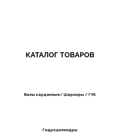
Добро пожаловать в СибАгроБизнес
КАТАЛОГ ТОВАРОВ
Валы карданные/ Шарниры / ГУК
Гидроцилиндры