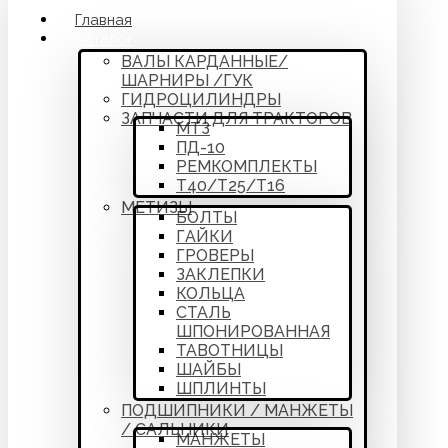
Главная
Каталог
ВАЛЫ КАРДАННЫЕ/
ШАРНИРЫ /ГУК
ГИДРОЦИЛИНДРЫ
ЗАПЧАСТИ ДЛЯ ТРАКТОРОВ
МТЗ
ПД-10
РЕМКОМПЛЕКТЫ
Т40/Т25/Т16
МЕТИЗЫ
БОЛТЫ
ГАЙКИ
ГРОВЕРЫ
ЗАКЛЕПКИ
КОЛЬЦА
СТАЛЬ
ШПОНИРОВАННАЯ
ТАВОТНИЦЫ
ШАЙБЫ
ШПЛИНТЫ
ПОДШИПНИКИ / МАНЖЕТЫ
/ САЛЬНИКИ
МАНЖЕТЫ