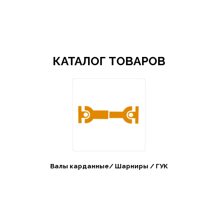
Добро пожаловать в СибАгроБизнес
КАТАЛОГ ТОВАРОВ
Валы карданные/ Шарниры / ГУК