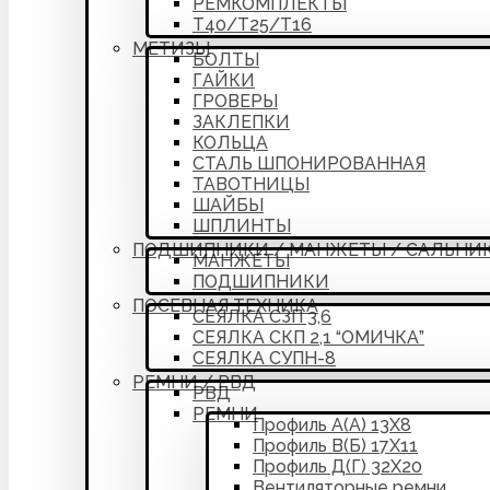
РЕМКОМПЛЕКТЫ
Т40/Т25/Т16
МЕТИЗЫ
БОЛТЫ
ГАЙКИ
ГРОВЕРЫ
ЗАКЛЕПКИ
КОЛЬЦА
СТАЛЬ ШПОНИРОВАННАЯ
ТАВОТНИЦЫ
ШАЙБЫ
ШПЛИНТЫ
ПОДШИПНИКИ / МАНЖЕТЫ / САЛЬНИ
МАНЖЕТЫ
ПОДШИПНИКИ
ПОСЕВНАЯ ТЕХНИКА
СЕЯЛКА СЗП 3,6
СЕЯЛКА СКП 2,1 “ОМИЧКА”
СЕЯЛКА СУПН-8
РЕМНИ / РВД
РВД
РЕМНИ
Профиль А(А) 13Х8
Профиль В(Б) 17Х11
Профиль Д(Г) 32Х20
Вентиляторные ремни