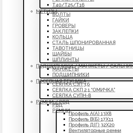
Т40/Т25/Т16
МЕТИЗЫ
БОЛТЫ
ГАЙКИ
ГРОВЕРЫ
ЗАКЛЕПКИ
КОЛЬЦА
СТАЛЬ ШПОНИРОВАННАЯ
ТАВОТНИЦЫ
ШАЙБЫ
ШПЛИНТЫ
ПОДШИПНИКИ / МАНЖЕТЫ / САЛЬНИ
МАНЖЕТЫ
ПОДШИПНИКИ
ПОСЕВНАЯ ТЕХНИКА
СЕЯЛКА СЗП 3,6
СЕЯЛКА СКП 2,1 “ОМИЧКА”
СЕЯЛКА СУПН-8
РЕМНИ / РВД
РВД
РЕМНИ
Профиль А(А) 13Х8
Профиль В(Б) 17Х11
Профиль Д(Г) 32Х20
Вентиляторные ремни