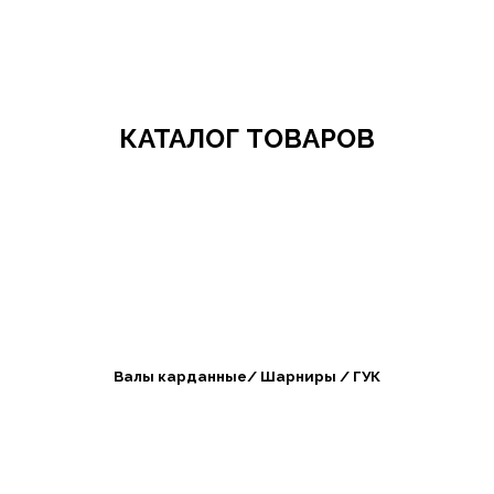
Добро пожаловать в СибАгроБизнес
КАТАЛОГ ТОВАРОВ
Валы карданные/ Шарниры / ГУК