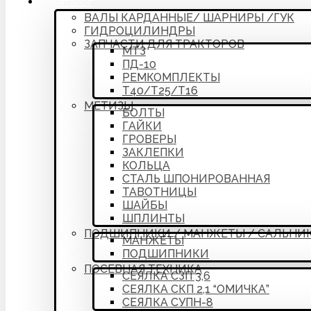
Каталог
ВАЛЫ КАРДАННЫЕ/ ШАРНИРЫ /ГУК
ГИДРОЦИЛИНДРЫ
ЗАПЧАСТИ ДЛЯ ТРАКТОРОВ
МТЗ
ПД-10
РЕМКОМПЛЕКТЫ
Т40/Т25/Т16
МЕТИЗЫ
БОЛТЫ
ГАЙКИ
ГРОВЕРЫ
ЗАКЛЕПКИ
КОЛЬЦА
СТАЛЬ ШПОНИРОВАННАЯ
ТАВОТНИЦЫ
ШАЙБЫ
ШПЛИНТЫ
ПОДШИПНИКИ / МАНЖЕТЫ / САЛЬНИ
МАНЖЕТЫ
ПОДШИПНИКИ
ПОСЕВНАЯ ТЕХНИКА
СЕЯЛКА СЗП 3,6
СЕЯЛКА СКП 2,1 “ОМИЧКА”
СЕЯЛКА СУПН-8