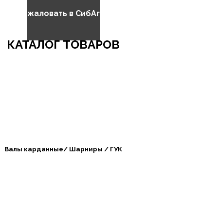
бро пожаловать в СибАгроБизнес
КАТАЛОГ ТОВАРОВ
Валы карданные/ Шарниры / ГУК