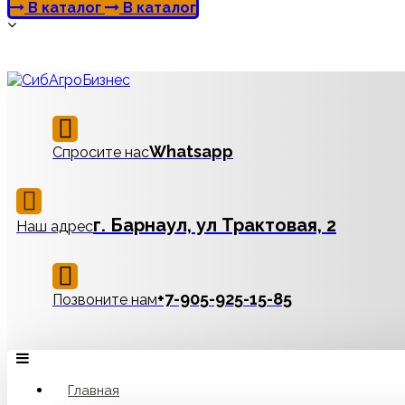
В каталог
В каталог
Whatsapp
Спросите нас
г. Барнаул, ул Трактовая, 2
Наш адрес
‪+7-905-925-15-85
Позвоните нам
Главная