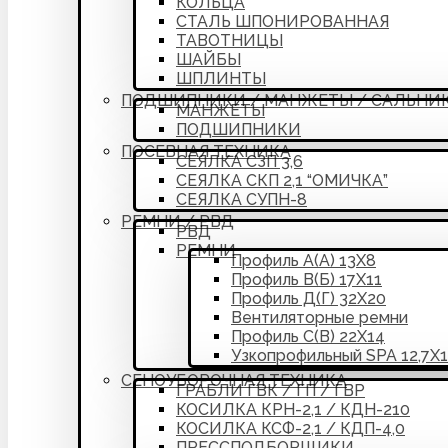
КОЛЬЦА
СТАЛЬ ШПОНИРОВАННАЯ
ТАВОТНИЦЫ
ШАЙБЫ
ШПЛИНТЫ
ПОДШИПНИКИ / МАНЖЕТЫ / САЛЬНИ
МАНЖЕТЫ
ПОДШИПНИКИ
ПОСЕВНАЯ ТЕХНИКА
СЕЯЛКА СЗП 3,6
СЕЯЛКА СКП 2,1 “ОМИЧКА”
СЕЯЛКА СУПН-8
РЕМНИ / РВД
РВД
РЕМНИ
Профиль А(А) 13Х8
Профиль В(Б) 17Х11
Профиль Д(Г) 32Х20
Вентиляторные ремни
Профиль С(В) 22Х14
Узкопрофильный SPA 12,7Х
СЕНОУБОРОЧНАЯ ТЕХНИКА
ГРАБЛИ ГВК / ГП / ГВР
КОСИЛКА КРН-2,1 / КДН-210
КОСИЛКА КСФ-2,1 / КДП-4,0
ПРЕССПОДБОРЩИКИ