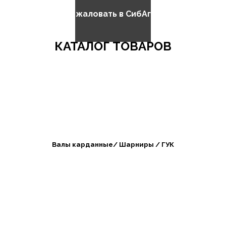
Добро пожаловать в СибАгроБизнес
КАТАЛОГ ТОВАРОВ
Валы карданные/ Шарниры / ГУК