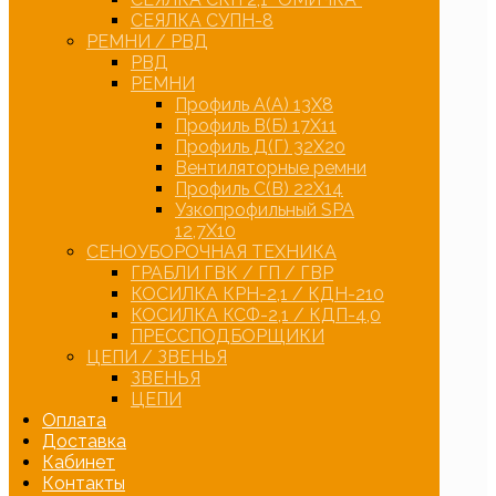
СЕЯЛКА СУПН-8
РЕМНИ / РВД
РВД
РЕМНИ
Профиль А(А) 13Х8
Профиль В(Б) 17Х11
Профиль Д(Г) 32Х20
Вентиляторные ремни
Профиль С(В) 22Х14
Узкопрофильный SPA
12,7Х10
СЕНОУБОРОЧНАЯ ТЕХНИКА
ГРАБЛИ ГВК / ГП / ГВР
КОСИЛКА КРН-2,1 / КДН-210
КОСИЛКА КСФ-2,1 / КДП-4,0
ПРЕССПОДБОРЩИКИ
ЦЕПИ / ЗВЕНЬЯ
ЗВЕНЬЯ
ЦЕПИ
Оплата
Доставка
Кабинет
Контакты