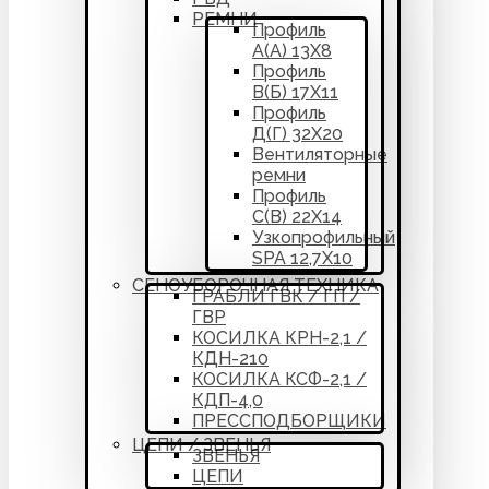
РЕМНИ
Профиль
А(А) 13Х8
Профиль
В(Б) 17Х11
Профиль
Д(Г) 32Х20
Вентиляторные
ремни
Профиль
С(В) 22Х14
Узкопрофильный
SPA 12,7Х10
СЕНОУБОРОЧНАЯ ТЕХНИКА
ГРАБЛИ ГВК / ГП /
ГВР
КОСИЛКА КРН-2,1 /
КДН-210
КОСИЛКА КСФ-2,1 /
КДП-4,0
ПРЕССПОДБОРЩИКИ
ЦЕПИ / ЗВЕНЬЯ
ЗВЕНЬЯ
ЦЕПИ