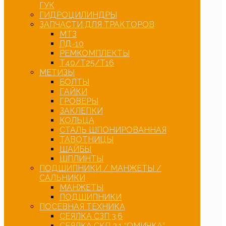
ГУК
ГИДРОЦИЛИНДРЫ
ЗАПЧАСТИ ДЛЯ ТРАКТОРОВ
МТЗ
ПД-10
РЕМКОМПЛЕКТЫ
Т40/Т25/Т16
МЕТИЗЫ
БОЛТЫ
ГАЙКИ
ГРОВЕРЫ
ЗАКЛЕПКИ
КОЛЬЦА
СТАЛЬ ШПОНИРОВАННАЯ
ТАВОТНИЦЫ
ШАЙБЫ
ШПЛИНТЫ
ПОДШИПНИКИ / МАНЖЕТЫ /
САЛЬНИКИ
МАНЖЕТЫ
ПОДШИПНИКИ
ПОСЕВНАЯ ТЕХНИКА
СЕЯЛКА СЗП 3,6
СЕЯЛКА СКП 2,1 “ОМИЧКА”