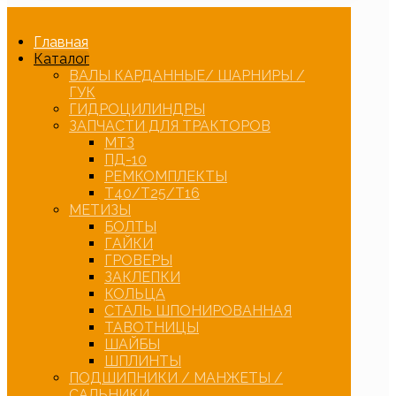
Главная
Каталог
ВАЛЫ КАРДАННЫЕ/ ШАРНИРЫ /
ГУК
ГИДРОЦИЛИНДРЫ
ЗАПЧАСТИ ДЛЯ ТРАКТОРОВ
МТЗ
ПД-10
РЕМКОМПЛЕКТЫ
Т40/Т25/Т16
МЕТИЗЫ
БОЛТЫ
ГАЙКИ
ГРОВЕРЫ
ЗАКЛЕПКИ
КОЛЬЦА
СТАЛЬ ШПОНИРОВАННАЯ
ТАВОТНИЦЫ
ШАЙБЫ
ШПЛИНТЫ
ПОДШИПНИКИ / МАНЖЕТЫ /
САЛЬНИКИ