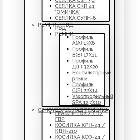
СЕЯЛКА СЗП 3,6
СЕЯЛКА СКП 2,1
“ОМИЧКА”
СЕЯЛКА СУПН-8
РЕМНИ / РВД
РВД
РЕМНИ
Профиль
А(А) 13Х8
Профиль
В(Б) 17Х11
Профиль
Д(Г) 32Х20
Вентиляторные
ремни
Профиль
С(В) 22Х14
Узкопрофильный
SPA 12,7Х10
СЕНОУБОРОЧНАЯ ТЕХНИКА
ГРАБЛИ ГВК / ГП /
ГВР
КОСИЛКА КРН-2,1 /
КДН-210
КОСИЛКА КСФ-2,1 /