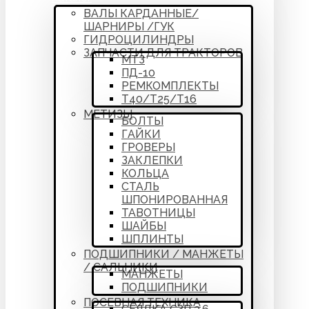
ВАЛЫ КАРДАННЫЕ/
ШАРНИРЫ /ГУК
ГИДРОЦИЛИНДРЫ
ЗАПЧАСТИ ДЛЯ ТРАКТОРОВ
МТЗ
ПД-10
РЕМКОМПЛЕКТЫ
Т40/Т25/Т16
МЕТИЗЫ
БОЛТЫ
ГАЙКИ
ГРОВЕРЫ
ЗАКЛЕПКИ
КОЛЬЦА
СТАЛЬ
ШПОНИРОВАННАЯ
ТАВОТНИЦЫ
ШАЙБЫ
ШПЛИНТЫ
ПОДШИПНИКИ / МАНЖЕТЫ
/ САЛЬНИКИ
МАНЖЕТЫ
ПОДШИПНИКИ
ПОСЕВНАЯ ТЕХНИКА