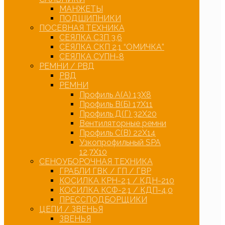
МАНЖЕТЫ
ПОДШИПНИКИ
ПОСЕВНАЯ ТЕХНИКА
СЕЯЛКА СЗП 3,6
СЕЯЛКА СКП 2,1 “ОМИЧКА”
СЕЯЛКА СУПН-8
РЕМНИ / РВД
РВД
РЕМНИ
Профиль А(А) 13Х8
Профиль В(Б) 17Х11
Профиль Д(Г) 32Х20
Вентиляторные ремни
Профиль С(В) 22Х14
Узкопрофильный SPA
12,7Х10
СЕНОУБОРОЧНАЯ ТЕХНИКА
ГРАБЛИ ГВК / ГП / ГВР
КОСИЛКА КРН-2,1 / КДН-210
КОСИЛКА КСФ-2,1 / КДП-4,0
ПРЕССПОДБОРЩИКИ
ЦЕПИ / ЗВЕНЬЯ
ЗВЕНЬЯ