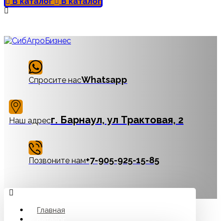
В каталог
В каталог
Whatsapp
Спросите нас
г. Барнаул, ул Трактовая, 2
Наш адрес
‪+7-905-925-15-85
Позвоните нам
Главная
Каталог