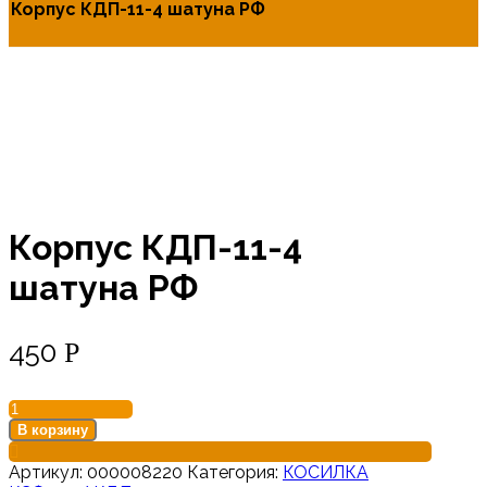
Корпус КДП-11-4 шатуна РФ
Корпус КДП-11-4
шатуна РФ
450
Р
Количество
товара
В корзину
Корпус
КДП-11-
Артикул:
000008220
Категория:
КОСИЛКА