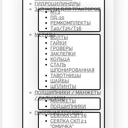
ГИДРОЦИЛИНДРЫ
ЗАПЧАСТИ ДЛЯ ТРАКТОРОВ
МТЗ
ПД-10
РЕМКОМПЛЕКТЫ
Т40/Т25/Т16
МЕТИЗЫ
БОЛТЫ
ГАЙКИ
ГРОВЕРЫ
ЗАКЛЕПКИ
КОЛЬЦА
СТАЛЬ
ШПОНИРОВАННАЯ
ТАВОТНИЦЫ
ШАЙБЫ
ШПЛИНТЫ
ПОДШИПНИКИ / МАНЖЕТЫ
/ САЛЬНИКИ
МАНЖЕТЫ
ПОДШИПНИКИ
ПОСЕВНАЯ ТЕХНИКА
СЕЯЛКА СЗП 3,6
СЕЯЛКА СКП 2,1
“ОМИЧКА”