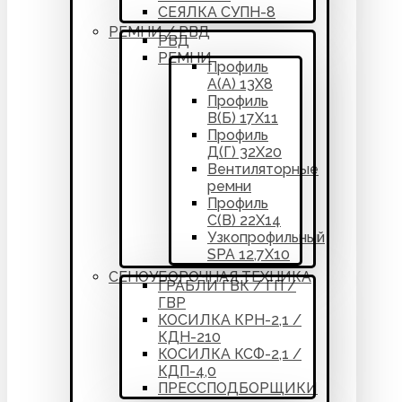
СЕЯЛКА СУПН-8
РЕМНИ / РВД
РВД
РЕМНИ
Профиль
А(А) 13Х8
Профиль
В(Б) 17Х11
Профиль
Д(Г) 32Х20
Вентиляторные
ремни
Профиль
С(В) 22Х14
Узкопрофильный
SPA 12,7Х10
СЕНОУБОРОЧНАЯ ТЕХНИКА
ГРАБЛИ ГВК / ГП /
ГВР
КОСИЛКА КРН-2,1 /
КДН-210
КОСИЛКА КСФ-2,1 /
КДП-4,0
ПРЕССПОДБОРЩИКИ