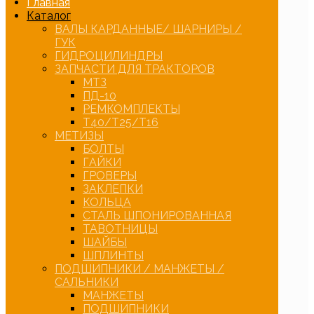
Главная
Каталог
ВАЛЫ КАРДАННЫЕ/ ШАРНИРЫ /
ГУК
ГИДРОЦИЛИНДРЫ
ЗАПЧАСТИ ДЛЯ ТРАКТОРОВ
МТЗ
ПД-10
РЕМКОМПЛЕКТЫ
Т40/Т25/Т16
МЕТИЗЫ
БОЛТЫ
ГАЙКИ
ГРОВЕРЫ
ЗАКЛЕПКИ
КОЛЬЦА
СТАЛЬ ШПОНИРОВАННАЯ
ТАВОТНИЦЫ
ШАЙБЫ
ШПЛИНТЫ
ПОДШИПНИКИ / МАНЖЕТЫ /
САЛЬНИКИ
МАНЖЕТЫ
ПОДШИПНИКИ