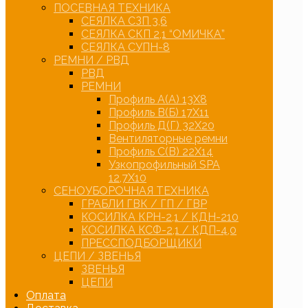
ПОСЕВНАЯ ТЕХНИКА
СЕЯЛКА СЗП 3,6
СЕЯЛКА СКП 2,1 “ОМИЧКА”
СЕЯЛКА СУПН-8
РЕМНИ / РВД
РВД
РЕМНИ
Профиль А(А) 13Х8
Профиль В(Б) 17Х11
Профиль Д(Г) 32Х20
Вентиляторные ремни
Профиль С(В) 22Х14
Узкопрофильный SPA
12,7Х10
СЕНОУБОРОЧНАЯ ТЕХНИКА
ГРАБЛИ ГВК / ГП / ГВР
КОСИЛКА КРН-2,1 / КДН-210
КОСИЛКА КСФ-2,1 / КДП-4,0
ПРЕССПОДБОРЩИКИ
ЦЕПИ / ЗВЕНЬЯ
ЗВЕНЬЯ
ЦЕПИ
Оплата