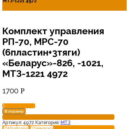
МТЗ-1221 4972
Комплект управления
РП-70, МРС-70
(6пластин+3тяги)
«Беларус»-826, -1021,
МТЗ-1221 4972
1700
Р
Количество
товара
В корзину
Комплект
управления
Артикул:
4972
Категория:
МТЗ
РП-70,
Whatsapp
Telegram