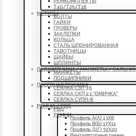
РЕМКОМПЛЕКТЫ
Т40/Т25/Т16
МЕТИЗЫ
БОЛТЫ
ГАЙКИ
ГРОВЕРЫ
ЗАКЛЕПКИ
КОЛЬЦА
СТАЛЬ ШПОНИРОВАННАЯ
ТАВОТНИЦЫ
ШАЙБЫ
ШПЛИНТЫ
ПОДШИПНИКИ / МАНЖЕТЫ / САЛЬНИ
МАНЖЕТЫ
ПОДШИПНИКИ
ПОСЕВНАЯ ТЕХНИКА
СЕЯЛКА СЗП 3,6
СЕЯЛКА СКП 2,1 “ОМИЧКА”
СЕЯЛКА СУПН-8
РЕМНИ / РВД
РВД
РЕМНИ
Профиль А(А) 13Х8
Профиль В(Б) 17Х11
Профиль Д(Г) 32Х20
Вентиляторные ремни