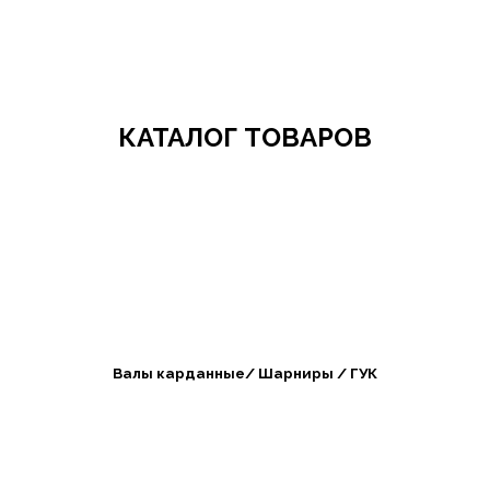
Добро пожаловать в СибАгроБизнес
КАТАЛОГ ТОВАРОВ
Валы карданные/ Шарниры / ГУК